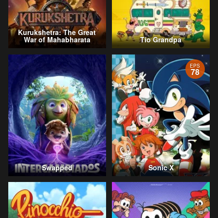
Kurukshetra: The Great
War of Mahabharata
Tío Grandpa
EPS
78
Swapped
Sonic X