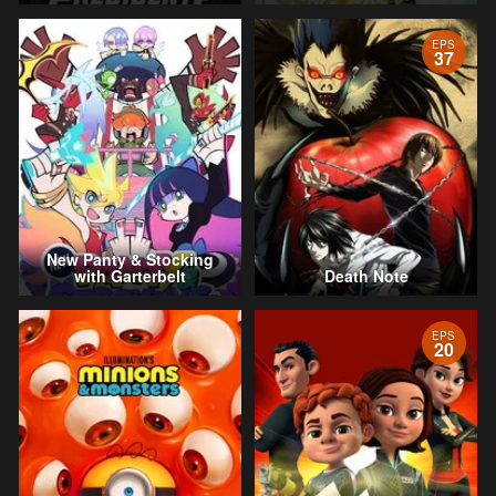
EPS
37
New Panty & Stocking
with Garterbelt
Death Note
EPS
20