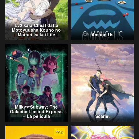
Lv2 kara Cheat datta
Motoyuusha Kouho no
Mattari Isekai Life
Among Us
Milky☆Subway: The
Galactic Limited Express
– La película
Scarlet
720p