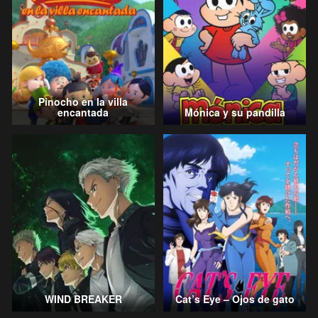
Pinocho en la villa
encantada
Mónica y su pandilla
WIND BREAKER
Cat’s Eye – Ojos de gato