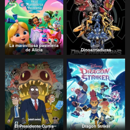
La maravillosa pastelería
de Alicia
Dinoarmaduras
El Presidente Curtis
Dragon Striker