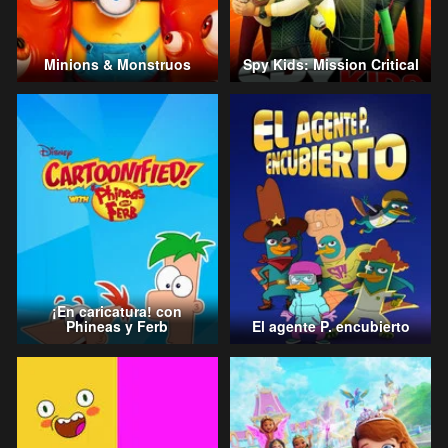
Minions & Monstruos
Spy Kids: Mission Critical
¡En caricatura! con
Phineas y Ferb
El agente P. encubierto