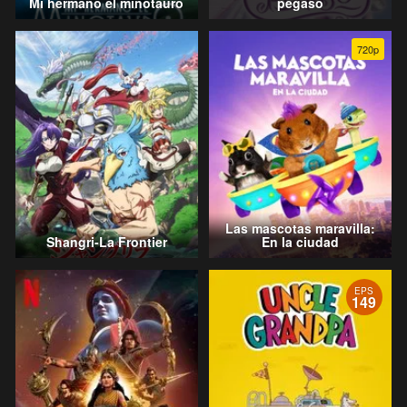
Mi hermano el minotauro
pegaso
720p
Las mascotas maravilla:
Shangri-La Frontier
En la ciudad
EPS
149