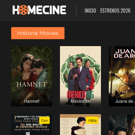
INICIO
ESTRENOS 2026
Historia Movies
Hamnet
México 86
Juana de 
Cam
1080p