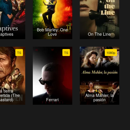
Bob Marley: One
aptives
Love
On The Line
TS
TS
1080p
a tierra
etida (The
Alma Mahler, la
astard)
Ferrari
pasión