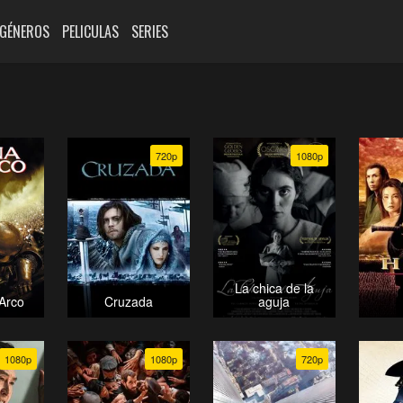
GÉNEROS
PELICULAS
SERIES
720p
1080p
La chica de la
Arco
Cruzada
aguja
1080p
1080p
720p