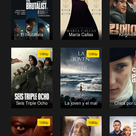
El brutalista
María Callas
Kingmei
1080p
1080p
Seis Triple Ocho
La joven y el mar
Chica por 
1080p
1080p