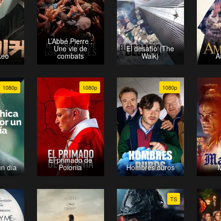
L’Abbé Pierre :
Une vie de
El desafío (The
keo
combats
Walk)
A
1080p
1080p
1080p
El primado de
un día
Polonia
Hombres duros
TS