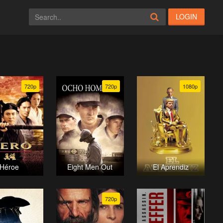
LOGIN
720p
720p
1080p
Héroe
Eight Men Out
El Aprendiz
720p