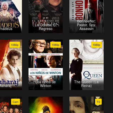
Bonhoeffer:
La Odisea: El
Pastor. Spy.
madeus
Regreso
Assassin
1080p
1080p
1080p
Los niños de
The Queen (La
Maharaj
Winton
Reina)
Cam
TS