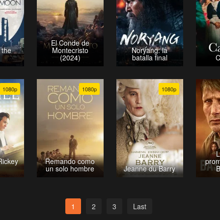
El Conde de
 the
Montecristo
Noryang: la
(2024)
batalla final
C
1080p
1080p
1080p
L
Rickey
Remando como
prom
un solo hombre
Jeanne du Barry
B
1
2
3
Last