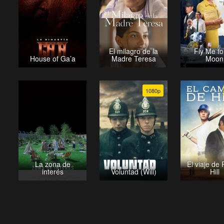
El milagro de la
Fly Me to
House of Ga’a
Madre Teresa
Moon
1080p
La zona de
El viaje de 
interés
Voluntad (Will)
Hill