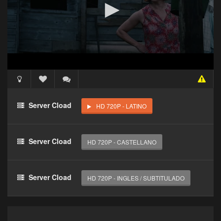
Acceso Requerido
Haz clic 3 veces en el botón para desbloquear este
Server Cload
HD 720P - LATINO
reproductor
Clic 1 - Abrir primer enlace
Server Cload
HD 720P - CASTELLANO
Clics: 0/3
El acceso expira en 1 hora
Server Cload
HD 720P - INGLES / SUBTITULADO