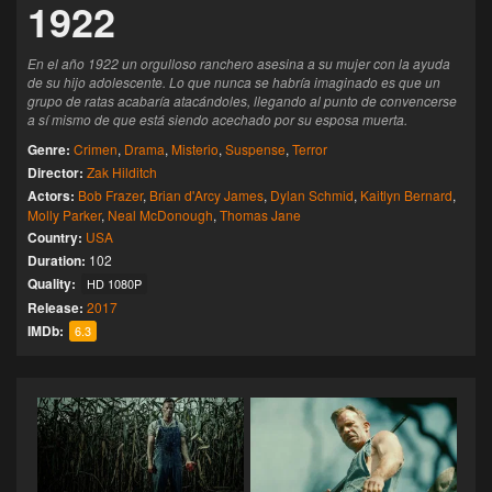
1922
En el año 1922 un orgulloso ranchero asesina a su mujer con la ayuda
de su hijo adolescente. Lo que nunca se habría imaginado es que un
grupo de ratas acabaría atacándoles, llegando al punto de convencerse
a sí mismo de que está siendo acechado por su esposa muerta.
Genre:
Crimen
,
Drama
,
Misterio
,
Suspense
,
Terror
Director:
Zak Hilditch
Actors:
Bob Frazer
,
Brian d'Arcy James
,
Dylan Schmid
,
Kaitlyn Bernard
,
Molly Parker
,
Neal McDonough
,
Thomas Jane
Country:
USA
Duration:
102
Quality:
HD 1080P
Release:
2017
IMDb:
6.3