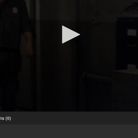
ts
(
0
)