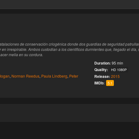
este
nstalaciones de conservación criogénica donde dos guardias de seguridad patrullan
r en irrespirable. Ambos custodian a los científicos durmientes que, llegado el día, 
acer mella en su cordura.
Duration:
95 min
Quality:
HD 1080P
Hogan
,
Norman Reedus
,
Paula Lindberg
,
Peter
Release:
2015
IMDb:
5.1