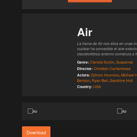
Haz clic 3 veces en el botón para desbloquear 
reproductor
Clic 1 - Abrir primer enlace
Air
Clics: 0/3
La trama de Air nos sitúa en unas i
El acceso expira en 1 hora
nuclear ha convertido el aire exterio
claustrofóbico entorno comienza a h
Genre:
Ciencia ficción
,
Suspense
Director:
Christian Cantamessa
Actors:
Djimon Hounsou
,
Michael 
Benson
,
Ryan Beil
,
Sandrine Holt
Country:
USA
Download