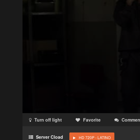
Turn off light
Favorite
Commen
Acceso Requerido
Server Cload
HD 720P - LATINO