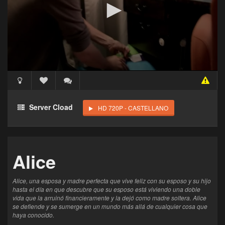
Acceso Requerido
Haz clic 3 veces en el botón para desbloquear este
Server Cload
HD 720P - CASTELLANO
reproductor
Clic 1 - Abrir primer enlace
Alice
Clics: 0/3
El acceso expira en 1 hora
Alice, una esposa y madre perfecta que vive feliz con su esposo y su hijo
hasta el día en que descubre que su esposo está viviendo una doble
vida que la arruinó financieramente y la dejó como madre soltera. Alice
se defiende y se sumerge en un mundo más allá de cualquier cosa que
haya conocido.