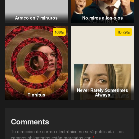
Atraco en 7 minutos
No mires a los ojos
1080p
HD 720p
Never Rarely Sometimes
Tinnitus
Always
Comments
Tu dirección de correo electrónico no será publicada.
Los
campos obligatorios están marcados con
*