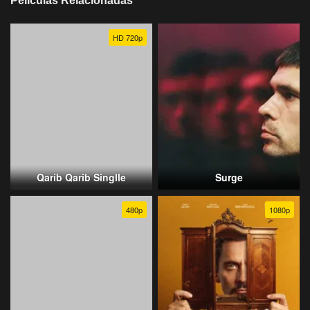
Películas Relacionadas
HD 720p
Qarib Qarib Singlle
Surge
480p
1080p