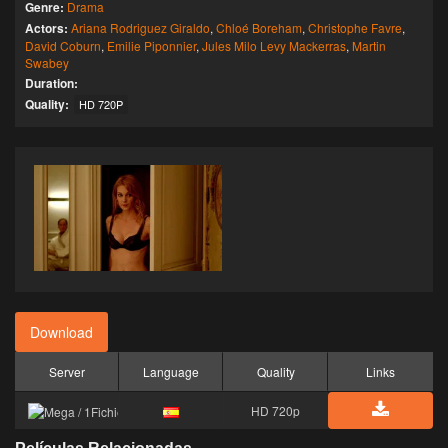
Genre:
Drama
Actors:
Ariana Rodriguez Giraldo
,
Chloé Boreham
,
Christophe Favre
,
David Coburn
,
Emilie Piponnier
,
Jules Milo Levy Mackerras
,
Martin
Swabey
Duration:
Quality:
HD 720P
Download
Server
Language
Quality
Links
HD 720p