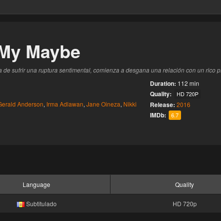
este
 My Maybe
a de sufrir una ruptura sentimental, comienza a desgana una relación con un rico p
Duration:
112 min
Quality:
HD 720P
Gerald Anderson
,
Irma Adlawan
,
Jane Oineza
,
Nikki
Release:
2016
IMDb:
6.7
Language
Quality
Subtitulado
HD 720p