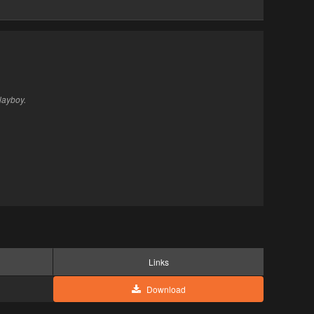
layboy.
Links
Download