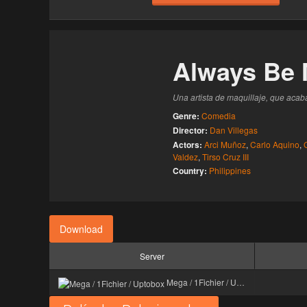
Haz clic 3 veces en el botón para desbloquear 
reproductor
Clic 1 - Abrir primer enlace
Always Be
Clics: 0/3
Una artista de maquillaje, que acab
El acceso expira en 1 hora
Genre:
Comedia
Director:
Dan Villegas
Actors:
Arci Muñoz
,
Carlo Aquino
,
Valdez
,
Tirso Cruz III
Country:
Philippines
Download
Server
Mega / 1Fichier / Uptobox