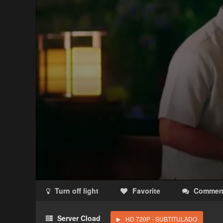
Turn off light
Favorite
Commen
Acceso Requerido
Server Cload
HD 720P - SUBTITULADO