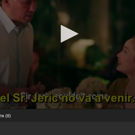
ts
(
0
)