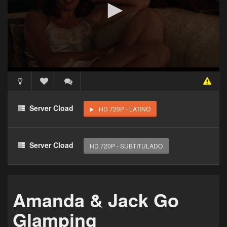
Acceso Requerido
Haz clic 3 veces en el botón para desbloquear este
Server Cload
HD 720P - LATINO
reproductor
Clic 1 - Abrir primer enlace
Server Cload
HD 720P - SUBTITULADO
Clics: 0/3
El acceso expira en 1 hora
Amanda & Jack Go
Glamping