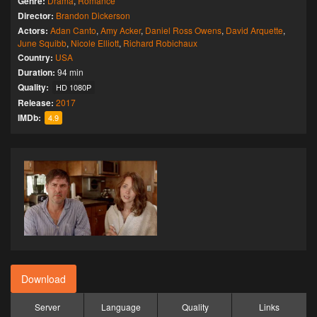
Genre:
Drama
,
Romance
Director:
Brandon Dickerson
Actors:
Adan Canto
,
Amy Acker
,
Daniel Ross Owens
,
David Arquette
,
June Squibb
,
Nicole Elliott
,
Richard Robichaux
Country:
USA
Duration:
94 min
Quality:
HD 1080P
Release:
2017
IMDb:
4.9
Download
Server
Language
Quality
Links