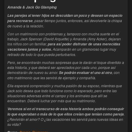
Amanda & Jack Go Glamping
Las parejas al tener hijos se descuidan un poco y desean un espacio
, pasar tiempo juntos, entonces, así devolverle la chispa
para recrearse
de nuevo a la relación.
Con un matrimonio con problemas y, tampoco con mucha suerte en el
trabajo, Jack Spencer (David Arquette) y Amanda (Amy Acker), dejaran
los niños con un familiar,
para así poder disfrutar de unas merecidas
Acamparán en un glamoroso lugar muy
vacaciones juntos y solos.
retirado de todo lo que pueda perturbarlos.
Pero, se encontrarán muchas sorpresas que le darán el toque divertido a
esta historia, y que deberá ser apreciados por cada uno, porque así
demostrarán de nuevo su amor.
, con
Se podrán evaluar el uno al otro
otro matrimonio que les servirá de ejemplo y compañía.
Ella esperará comprensión y mucha pasión de su esposo, mientras que
Jack solo desea que todo funcione como lo esperado, pero entre las
situaciones adversas entre el campo y los animales que allí se
encuentran. Deberá luchar por más que su matrimonio.
Veremos si en el transcurso de esta historia ambos podrán conseguir
.
lo que esperaban o más de lo que ellos creían que tenían como pareja
¿Revivirán el amor? O ¿las vacaciones les servirá para nuevas ideas en
su vida?