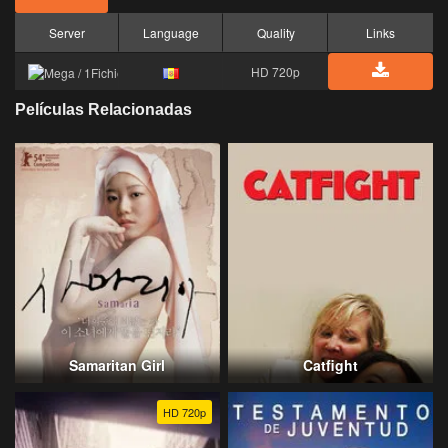
Server
Language
Quality
Links
HD 720p
Películas Relacionadas
Samaritan Girl
Catfight
HD 720p