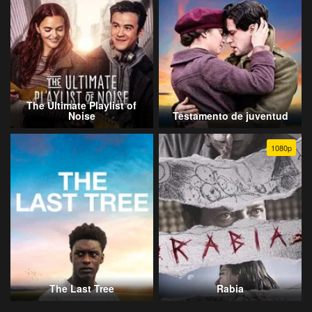
The Ultimate Playlist of
Noise
Testamento de juventud
1080p
The Last Tree
Rabia