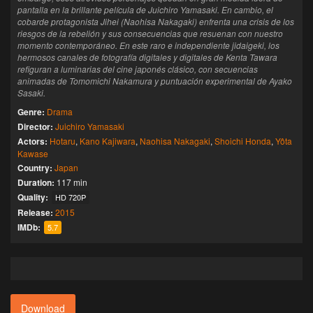
pantalla en la brillante película de Juichiro Yamasaki. En cambio, el
cobarde protagonista Jihei (Naohisa Nakagaki) enfrenta una crisis de los
riesgos de la rebelión y sus consecuencias que resuenan con nuestro
momento contemporáneo. En este raro e independiente jidaigeki, los
hermosos canales de fotografía digitales y digitales de Kenta Tawara
refiguran a luminarias del cine japonés clásico, con secuencias
animadas de Tomomichi Nakamura y puntuación experimental de Ayako
Sasaki.
Genre:
Drama
Director:
Juichiro Yamasaki
Actors:
Hotaru
,
Kano Kajiwara
,
Naohisa Nakagaki
,
Shoichi Honda
,
Yôta
Kawase
Country:
Japan
Duration:
117 min
Quality:
HD 720P
Release:
2015
IMDb:
5.7
Download