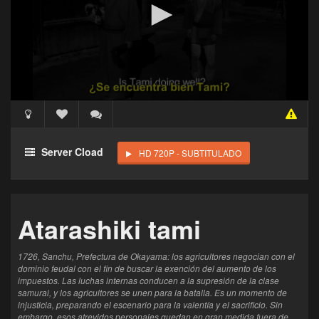
Acceso Requerido
Haz clic 3 veces en el botón para desbloquear este
Server Cload
HD 720P - SUBTITULADO
reproductor
Clic 1 - Abrir primer enlace
Atarashiki tami
Clics: 0/3
El acceso expira en 1 hora
1726, Sanchu, Prefectura de Okayama: los agricultores negocian con el
dominio feudal con el fin de buscar la exención del aumento de los
impuestos. Las luchas internas conducen a la supresión de la clase
samurai, y los agricultores se unen para la batalla. Es un momento de
injusticia, preparando el escenario para la valentía y el sacrificio. Sin
embargo, esos atrevidos personajes quedan en gran medida fuera de