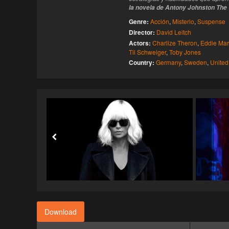
la novela de Antony Johnston
The 
Genre:
Acción
,
Misterio
,
Suspense
Director:
David Leitch
Actors:
Charlize Theron
,
Eddie Ma
Til Schweiger
,
Toby Jones
Country:
Germany
,
Sweden
,
United
Download