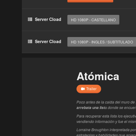
Haz clic 3 veces en el botón para desbloquear 
reproductor
Server Cload
HD 1080P - CASTELLANO
Clic 1 - Abrir primer enlace
Clics: 0/3
Server Cload
HD 1080P - INGLES / SUBTITULADO
El acceso expira en 1 hora
Atómica
Trailer
Poco antes de la caída del muro de
a donde se encuen
arrebata una list
Para recuperar esta lista los ejecut
vendiendo información y fue el mis
Lorraine Broughton interpretada por
estrategias y habilidades que apren