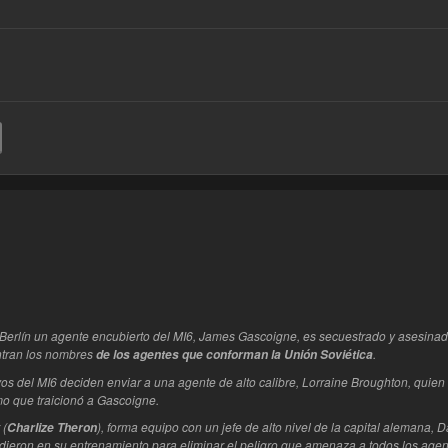
este
 Berlín un agente encubierto del MI6, James Gascoigne, es secuestrado y asesinad
tran los nombres
.
de los agentes que conforman la Unión Soviética
ivos del MI6 deciden enviar a una agente de alto calibre, Lorraine Broughton, quie
mo que traicionó a Gascoigne.
 (
), forma equipo con un jefe de alto nivel de la capital alemana, D
Charlize Theron
dieron en su entrenamiento para eliminar el peligro que amenaza a todos los agent