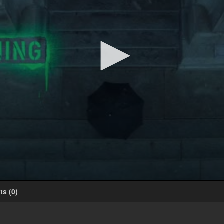
ts
(
0
)