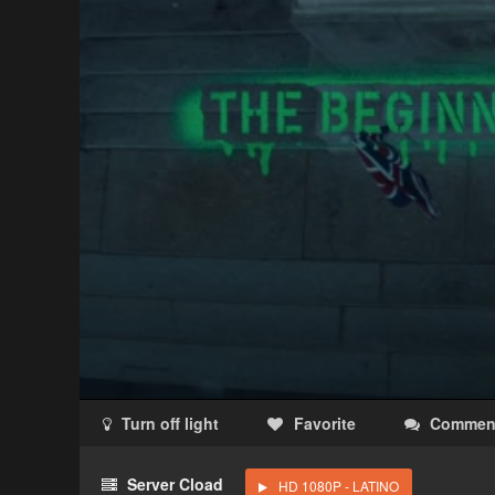
Turn off light
Favorite
Commen
Acceso Requerido
Server Cload
HD 1080P - LATINO