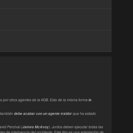
o por otros agentes de la KGB. Esto de la misma forma
le
n también
que ha estado
debe acabar con un agente traidor
avid Percival (
). Juntos deben ejecutar todas las
James McAvoy
es de inteligencia del occidente. Este film es una adaptación de