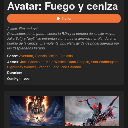
Avatar: Fuego y ceniza
Trailer
Avatar: Fire and Ash
Devastados por la guerra contra la RDA y la perdida de su hijo mayor,
Jake Sully y Neytiri se enfrentan a una nueva amenaza en Pandora: el
pueblo de la ceniza, una violenta tribu Na’vi ávida de poder liderada por
los despiadados Varang.
Genre:
Aventura
,
Ciencia ficción
,
Fantasía
Actors:
Jack Champion
,
Kate Winslet
,
Oona Chaplin
,
Sam Worthington
,
Sigourney Weaver
,
Stephen Lang
,
Zoe Saldana
Duration:
Quality:
CAM