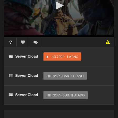
Acceso Requerido
Haz clic 3 veces en el botón para desbloquear este
Server Cload
HD 720P - LATINO
reproductor
Clic 1 - Abrir primer enlace
Server Cload
HD 720P - CASTELLANO
Clics: 0/3
El acceso expira en 1 hora
Server Cload
HD 720P - SUBTITULADO