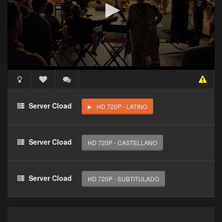
🔒 Acceso Requerido
Haz clic 3 veces en el botón para desbloquear este
Server Cload
HD 720P - LATINO
reproductor
Clic 1 - Abrir primer enlace
Server Cload
HD 720P - CASTELLANO
Clics: 0/3
⏰ El acceso expira en 1 hora
Server Cload
HD 720P - SUBTITULADO