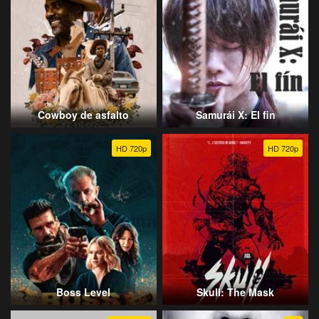
Cowboy de asfalto
Samurái X: El fin
HD 720p
HD 720p
Boss Level
Skull: The Mask