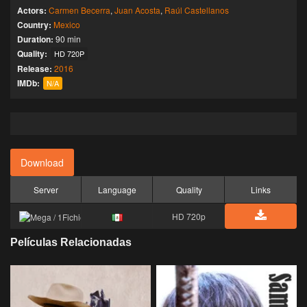
Actors:
Carmen Becerra
,
Juan Acosta
,
Raúl Castellanos
Country:
Mexico
Duration:
90 min
Quality:
HD 720P
Release:
2016
IMDb:
N/A
Download
Server
Language
Quality
Links
HD 720p
Películas Relacionadas