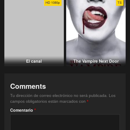
HD 1080p
TS
El canal
The Vampire Next Door
Comments
Tu dirección de correo electrónico no será publicada.
Los
campos obligatorios están marcados con
*
Comentario
*