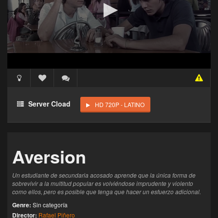
Acceso Requerido
Haz clic 3 veces en el botón para desbloquear este
Server Cload
HD 720P - LATINO
reproductor
Clic 1 - Abrir primer enlace
Aversion
Clics: 0/3
El acceso expira en 1 hora
Un estudiante de secundaria acosado aprende que la única forma de
sobrevivir a la multitud popular es volviéndose imprudente y violento
como ellos, pero es posible que tenga que hacer un esfuerzo adicional.
Genre:
Sin categoría
Director:
Rafael Piñero