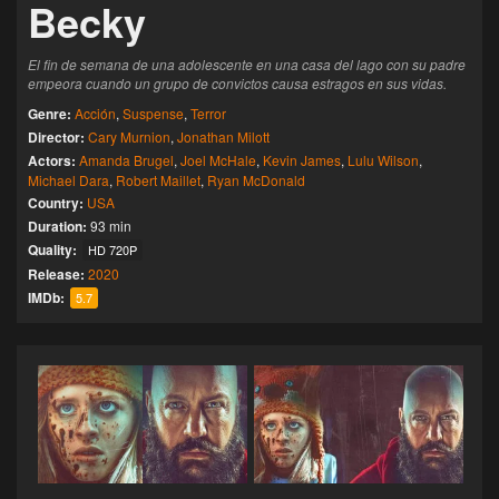
Becky
El fin de semana de una adolescente en una casa del lago con su padre
empeora cuando un grupo de convictos causa estragos en sus vidas.
Genre:
Acción
,
Suspense
,
Terror
Director:
Cary Murnion
,
Jonathan Milott
Actors:
Amanda Brugel
,
Joel McHale
,
Kevin James
,
Lulu Wilson
,
Michael Dara
,
Robert Maillet
,
Ryan McDonald
Country:
USA
Duration:
93 min
Quality:
HD 720P
Release:
2020
IMDb:
5.7