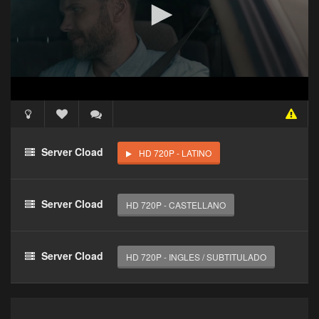
Acceso Requerido
Haz clic 3 veces en el botón para desbloquear este
Server Cload
HD 720P - LATINO
reproductor
Clic 1 - Abrir primer enlace
Server Cload
HD 720P - CASTELLANO
Clics: 0/3
El acceso expira en 1 hora
Server Cload
HD 720P - INGLES / SUBTITULADO