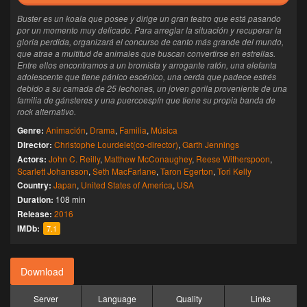
Buster es un koala que posee y dirige un gran teatro que está pasando
por un momento muy delicado. Para arreglar la situación y recuperar la
gloria perdida, organizará el concurso de canto más grande del mundo,
que atrae a multitud de animales que buscan convertirse en estrellas.
Entre ellos encontramos a un bromista y arrogante ratón, una elefanta
adolescente que tiene pánico escénico, una cerda que padece estrés
debido a su camada de 25 lechones, un joven gorila proveniente de una
familia de gánsteres y una puercoespín que tiene su propia banda de
rock alternativo.
Genre:
Animación
,
Drama
,
Familia
,
Música
Director:
Christophe Lourdelet(co-director)
,
Garth Jennings
Actors:
John C. Reilly
,
Matthew McConaughey
,
Reese Witherspoon
,
Scarlett Johansson
,
Seth MacFarlane
,
Taron Egerton
,
Tori Kelly
Country:
Japan
,
United States of America
,
USA
Duration:
108 min
Release:
2016
IMDb:
7.1
Download
Server
Language
Quality
Links