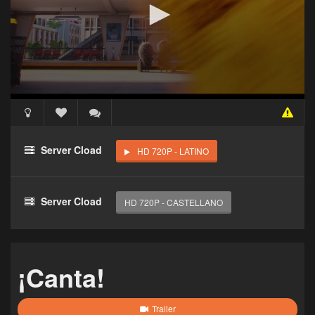
Acceso Requerido
Haz clic 3 veces en el botón para desbloquear este
Server Cload
HD 720P - LATINO
reproductor
Clic 1 - Abrir primer enlace
Server Cload
HD 720P - CASTELLANO
Clics: 0/3
El acceso expira en 1 hora
¡Canta!
Trailer