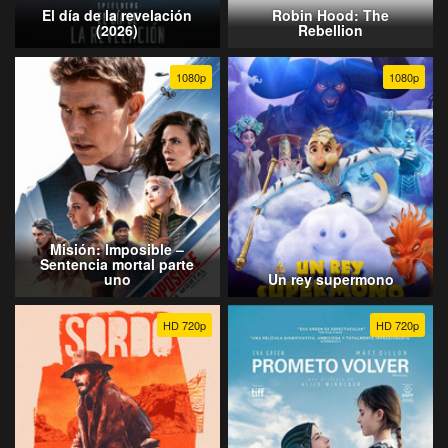
El día de la revelación
Robin Hood: The
(2026)
Rebellion
1080p
1080p
Misión: Imposible –
Sentencia mortal parte
uno
Un rey supermono
HD 720p
HD 720p