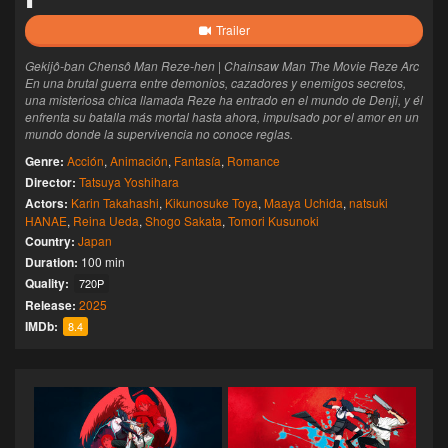
Trailer
Gekijô-ban Chensô Man Reze-hen | Chainsaw Man The Movie Reze Arc
En una brutal guerra entre demonios, cazadores y enemigos secretos,
una misteriosa chica llamada Reze ha entrado en el mundo de Denji, y él
enfrenta su batalla más mortal hasta ahora, impulsado por el amor en un
mundo donde la supervivencia no conoce reglas.
Genre:
Acción
,
Animación
,
Fantasía
,
Romance
Director:
Tatsuya Yoshihara
Actors:
Karin Takahashi
,
Kikunosuke Toya
,
Maaya Uchida
,
natsuki
HANAE
,
Reina Ueda
,
Shogo Sakata
,
Tomori Kusunoki
Country:
Japan
Duration:
100 min
Quality:
720P
Release:
2025
IMDb:
8.4