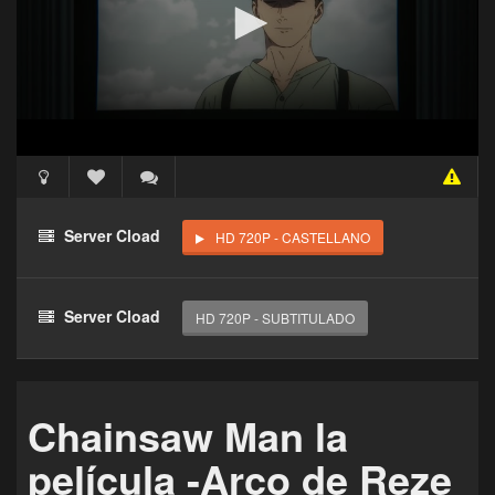
Acceso Requerido
Haz clic 3 veces en el botón para desbloquear este
Server Cload
HD 720P - CASTELLANO
reproductor
Clic 1 - Abrir primer enlace
Server Cload
HD 720P - SUBTITULADO
Clics: 0/3
El acceso expira en 1 hora
Chainsaw Man la
película -Arco de Reze