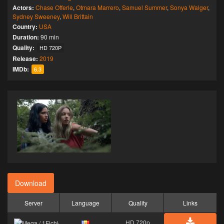
Actors:
Chase Offerle
,
Otmara Marrero
,
Samuel Summer
,
Sonya Walger
,
Sydney Sweeney
,
Will Brittain
Country:
USA
Duration:
90 min
Quality:
HD 720P
Release:
2019
IMDb:
6.3
Download
Server
Language
Quality
Links
HD 720p