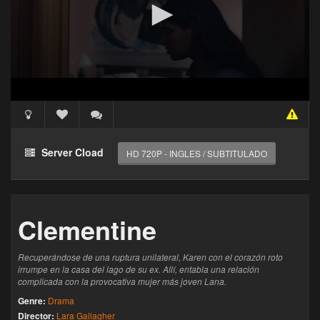
Acceso Requerido
Haz clic 3 veces en el botón para desbloquear este
Server Cload
HD 720P - INGLES / SUBTITULADO
reproductor
Clic 1 - Abrir primer enlace
Clementine
Clics: 0/3
El acceso expira en 1 hora
Recuperándose de una ruptura unilateral, Karen con el corazón roto
irrumpe en la casa del lago de su ex. Allí, entabla una relación
complicada con la provocativa mujer más joven Lana.
Genre:
Drama
Director:
Lara Gallagher