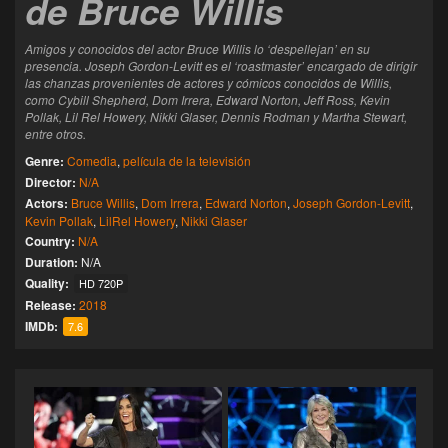
de Bruce Willis
Amigos y conocidos del actor Bruce Willis lo ‘despellejan’ en su
presencia. Joseph Gordon-Levitt es el ‘roastmaster’ encargado de dirigir
las chanzas provenientes de actores y cómicos conocidos de Willis,
como Cybill Shepherd, Dom Irrera, Edward Norton, Jeff Ross, Kevin
Pollak, Lil Rel Howery, Nikki Glaser, Dennis Rodman y Martha Stewart,
entre otros.
Genre:
Comedia
,
película de la televisión
Director:
N/A
Actors:
Bruce Willis
,
Dom Irrera
,
Edward Norton
,
Joseph Gordon-Levitt
,
Kevin Pollak
,
LilRel Howery
,
Nikki Glaser
Country:
N/A
Duration:
N/A
Quality:
HD 720P
Release:
2018
IMDb:
7.6