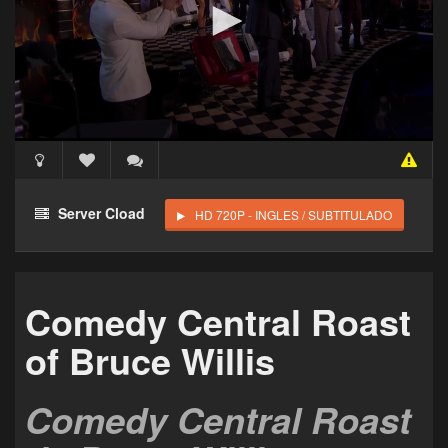
Acceso Requerido
Haz clic 3 veces en el botón para desbloquear este
Server Cload
HD 720P - INGLES / SUBTITULADO
reproductor
Clic 1 - Abrir primer enlace
Comedy Central Roast
Clics: 0/3
of Bruce Willis
El acceso expira en 1 hora
Comedy Central Roast