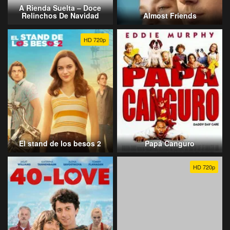
A Rienda Suelta – Doce
Relinchos De Navidad
Almost Friends
HD 720p
El stand de los besos 2
Papá Canguro
HD 720p