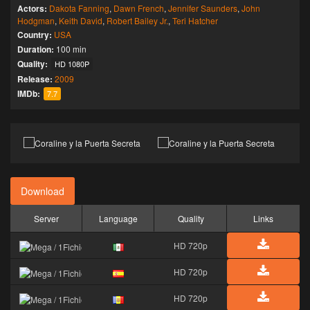
Actors:
Dakota Fanning
,
Dawn French
,
Jennifer Saunders
,
John
Hodgman
,
Keith David
,
Robert Bailey Jr.
,
Teri Hatcher
Country:
USA
Duration:
100 min
Quality:
HD 1080P
Release:
2009
IMDb:
7.7
Download
Server
Language
Quality
Links
HD 720p
HD 720p
HD 720p