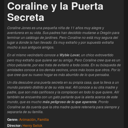
Coraline y la Puerta
Secreta
Coraline Jones es una pequeña niña de 11 años muy alegre y
aventurera en su vida. Sus padres han decidido mudarse a Oregón para
terminar un catálogo de jardines. Pero Coraline no está muy segura del
lugar a donde la han llevado. Es muy extraño y por supuesto extraña
mucho a sus antiguos amigos.
En el mismo vecindario conoce a
, un chico extrovertido
Wybie Lovat
pero muy extraño que quiere ser su amigo. Pero Coraline cree que es un
chico petulante, por eso trata de evitarlo a toda costa. En su búsqueda de
amistades conoce a los demás vecinos, unos más locos que otros. Por lo
que cree que su nuevo hogar es más aburrido de lo que pensaba.
Un día descubre una puerta secreta en su propia casa, que la lleva a un
mundo paralelo distinto al de su vida real. Allí conoce a su otra madre y
padre, que son más cariñosos y la complacen en todo lo que quiere. Allí
también se encuentra con un gato parlante que la alerta acerca de este
mundo, que es mucho
. Pronto
más peligroso de lo que aparenta
Coraline se da cuenta que la otra madre quiere retenerla para siempre y
separarla de su familia.
Genre:
Animación
,
Familia
Director:
Henry Selick