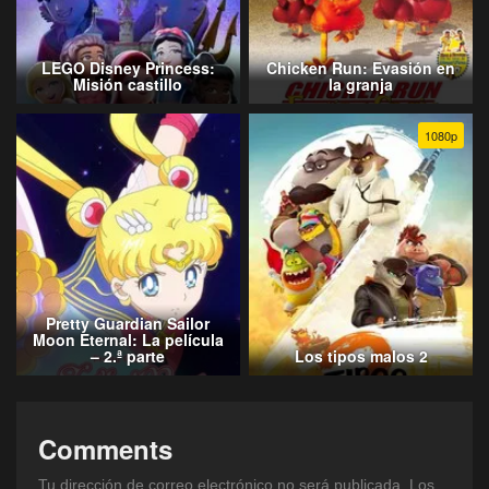
LEGO Disney Princess:
Chicken Run: Evasión en
Misión castillo
la granja
1080p
Pretty Guardian Sailor
Moon Eternal: La película
– 2.ª parte
Los tipos malos 2
Comments
Tu dirección de correo electrónico no será publicada.
Los