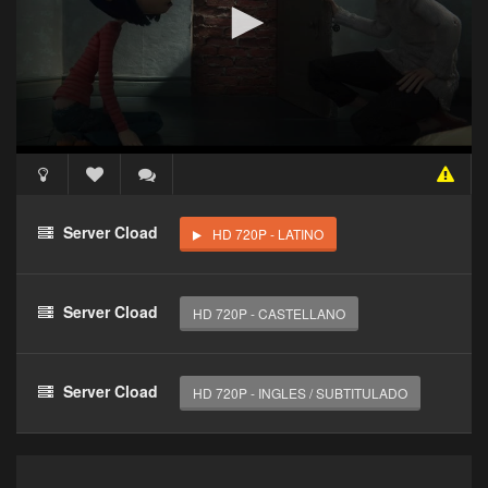
Acceso Requerido
Haz clic 3 veces en el botón para desbloquear este
Server Cload
HD 720P - LATINO
reproductor
Clic 1 - Abrir primer enlace
Server Cload
HD 720P - CASTELLANO
Clics: 0/3
El acceso expira en 1 hora
Server Cload
HD 720P - INGLES / SUBTITULADO