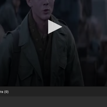
ts
(
0
)