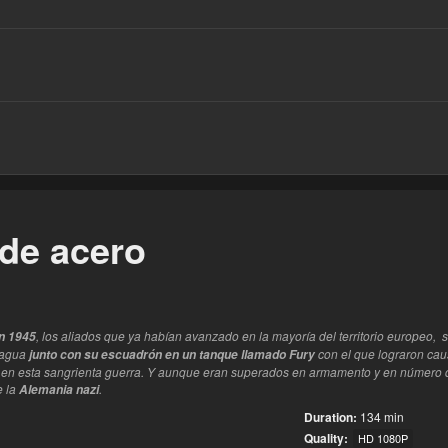
este
de acero
, los aliados que ya habían avanzado en la mayoría del territorio europeo, 
n 1945
 agua
con el que lograron cau
junto con su
escuadrón en un tanque llamado Fury
 en esta sangrienta guerra. Y aunque eran superados en armamento y en número d
e la
.
Alemania nazi
Duration:
134 min
Quality:
HD 1080P