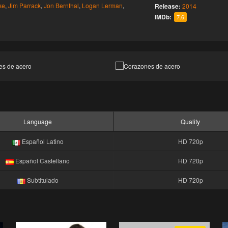
ke
,
Jim Parrack
,
Jon Bernthal
,
Logan Lerman
,
Release:
2014
IMDb:
7.6
Language
Quality
Español Latino
HD 720p
Español Castellano
HD 720p
Subtitulado
HD 720p