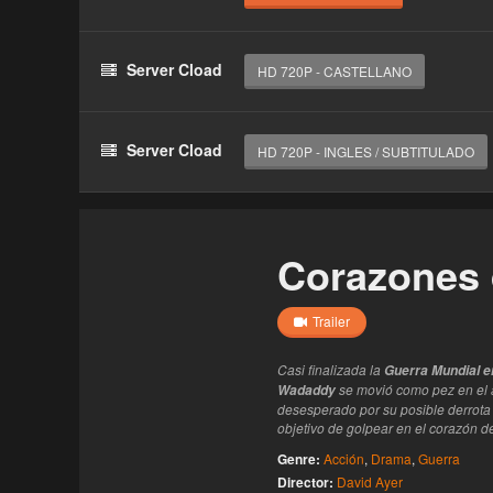
Haz clic 3 veces en el botón para desbloquear 
reproductor
Server Cload
HD 720P - CASTELLANO
Clic 1 - Abrir primer enlace
Clics: 0/3
Server Cload
HD 720P - INGLES / SUBTITULADO
El acceso expira en 1 hora
Corazones 
Trailer
Casi finalizada la
Guerra Mundial e
se movió como pez en el
Wadaddy
desesperado por su posible derrota
objetivo de golpear en el corazón d
Genre:
Acción
,
Drama
,
Guerra
Director:
David Ayer