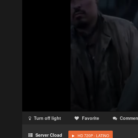
Turn off light
Favorite
Commen
Acceso Requerido
Server Cload
HD 720P - LATINO