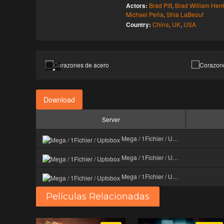
Actors:
Brad Pitt
,
Brad William Hen
Michael Peña
,
Shia LaBeouf
Country:
China
,
UK
,
USA
Download
Server
Mega / 1Fichier / Uptobox
Mega / 1Fichier / Uptobox
Mega / 1Fichier / Uptobox
Películas Relacionadas