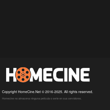
Copyright HomeCine.Net © 2016-2025. All rights reserved.
Homecine no almacena ninguna película o serie en sus servidores.