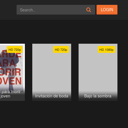
LOGIN
HD 720p
HD 720p
HD 1080p
 para morir
joven
Invitación de boda
Bajo la sombra