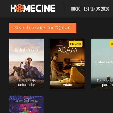
INICIO
ESTRENOS 2026
Search results for "Qatar"
HD 720p
H
La mujer del
De repent
enterrador
Adam
paraís