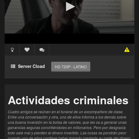
Acceso Requerido
Haz clic 3 veces en el botón para desbloquear este
Server Cload
HD 720P - LATINO
reproductor
Clic 1 - Abrir primer enlace
Actividades criminales
Clics: 0/3
El acceso expira en 1 hora
Cuatro amigos se reúnen en el funeral de un excompañero de clase.
Entre una conversación y otra, uno de ellos informa a los demás sobre
una buena inversión en la bolsa de valores, que les va a generar unas
ganancias seguras convirtiéndoles en millonarios. Pero por desgracia
todo sale mal y pierden el dinero invertido. Las cosas se pondrán peor
cuando uno de ellos confiese haber tomado prestada su parte del dinero