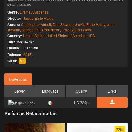
de un mafioso.
Genre:
Drama
,
Suspense
Director:
Jackie Earle Haley
Actors:
Christopher Abbott
,
Dan Stevens
,
Jackie Earle Haley
,
John
Travolta
,
Michael Pitt
,
Rob Brown
,
Travis Aaron Wade
Country:
United States
,
United States of America
,
USA
Duration:
94 min
Quality:
HD 1080P
Release:
2015
IMDb:
5.8
Download
Server
Language
Quality
Links
HD 720p
Películas Relacionadas
720p