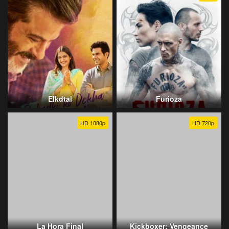
Elkdtal
Furioza
HD 1080p
HD 720p
La Hora Final
Kickboxer: Vengeance