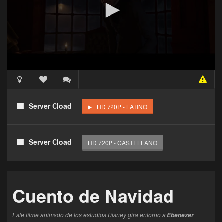
Acceso Requerido
Haz clic 3 veces en el botón para desbloquear este
Server Cload
HD 720P - LATINO
reproductor
Clic 1 - Abrir primer enlace
Server Cload
HD 720P - CASTELLANO
Clics: 0/3
El acceso expira en 1 hora
Cuento de Navidad
Este filme animado de los estudios Disney gira entorno a
Ebenezer