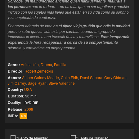
Scrooge, un malhumorado anciano quien habitualmente maltrata a
que lo rodean… no es más que un ser orgulloso y egoísta
las personas
incluso con los sujetos más fieles que están en su vida como su sobrino
y su empleado de confianza.
Ebenezer además de todo
,
es el típico viejo gruñón que odia la navidad
pero no sabe que su vida está por cambiar cuando un grupo de
fantasmas lo lleven a una travesía única y maravillosa.
Esta inesperada
experiencia le hará recapacitar a cerca de su comportamiento
déspota, y convertirse en mejor persona.
Genre:
Animación
,
Drama
,
Familia
Director:
Robert Zemeckis
Actors:
Amber Gainey Meade
,
Colin Firth
,
Daryl Sabara
,
Gary Oldman
,
Jim Carrey
,
Sage Ryan
,
Steve Valentine
Country:
USA
Duration:
96 min
Quality:
DVD-RIP
Release:
2009
IMDb:
6.8