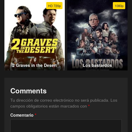
HD 720p
1080p
2 Graves in the Desert
Los bastardos
Comments
Tu dirección de correo electrónico no será publicada.
Los
campos obligatorios están marcados con
*
Comentario
*