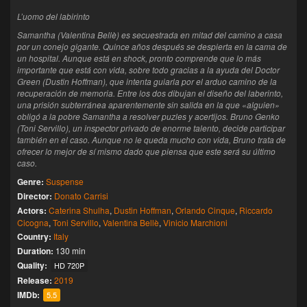
L’uomo del labirinto
Samantha (Valentina Bellè) es secuestrada en mitad del camino a casa
por un conejo gigante. Quince años después se despierta en la cama de
un hospital. Aunque está en shock, pronto comprende que lo más
importante que está con vida, sobre todo gracias a la ayuda del Doctor
Green (Dustin Hoffman), que intenta guiarla por el arduo camino de la
recuperación de memoria. Entre los dos dibujan el diseño del laberinto,
una prisión subterránea aparentemente sin salida en la que «alguien»
obligó a la pobre Samantha a resolver puzles y acertijos. Bruno Genko
(Toni Servillo), un inspector privado de enorme talento, decide participar
también en el caso. Aunque no le queda mucho con vida, Bruno trata de
ofrecer lo mejor de sí mismo dado que piensa que este será su último
caso.
Genre:
Suspense
Director:
Donato Carrisi
Actors:
Caterina Shulha
,
Dustin Hoffman
,
Orlando Cinque
,
Riccardo
Cicogna
,
Toni Servillo
,
Valentina Bellè
,
Vinicio Marchioni
Country:
Italy
Duration:
130 min
Quality:
HD 720P
Release:
2019
IMDb:
5.5