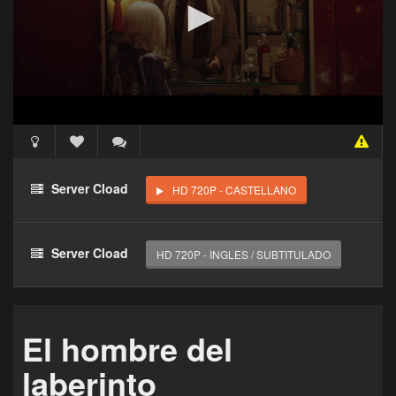
Acceso Requerido
Haz clic 3 veces en el botón para desbloquear este
Server Cload
HD 720P - CASTELLANO
reproductor
Clic 1 - Abrir primer enlace
Server Cload
HD 720P - INGLES / SUBTITULADO
Clics: 0/3
El acceso expira en 1 hora
El hombre del
laberinto