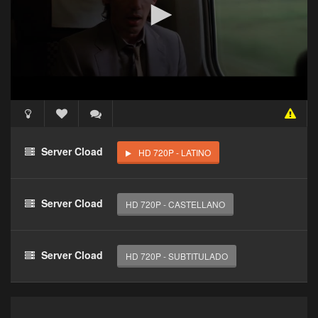
Acceso Requerido
Haz clic 3 veces en el botón para desbloquear este
Server Cload
HD 720P - LATINO
reproductor
Clic 1 - Abrir primer enlace
Server Cload
HD 720P - CASTELLANO
Clics: 0/3
El acceso expira en 1 hora
Server Cload
HD 720P - SUBTITULADO