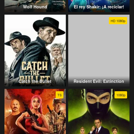
Wolf Hound
El rey Shakir: ¡A reciclar!
HD 1080p
Catch the Bullet
Resident Evil: Extinction
TS
1080p