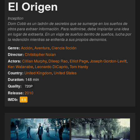
El Origen
Inception
Dom Cobb es un ladrón de secretos que se sumerge en los sueños de
otros para extraer información. Para redimirse, debe implantar una idea
en lugar de extraerla. En un viaje de sueños dentro de sueños, lucha por
la redención mientras se enfrenta a sus propios demonios.
Genre:
Acción
,
Aventura
,
Ciencia ficción
Director:
Christopher Nolan
Actors:
Cillian Murphy
,
Dileep Rao
,
Elliot Page
,
Joseph Gordon-Levitt
,
Ken Watanabe
,
Leonardo DiCaprio
,
Tom Hardy
Country:
United Kingdom
,
United States
Duration:
148 min
Quality:
720P
Release:
2010
IMDb:
8.8