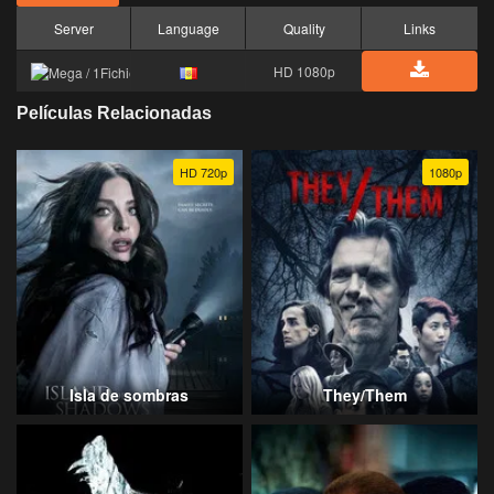
Server
Language
Quality
Links
HD 1080p
Películas Relacionadas
HD 720p
1080p
Isla de sombras
They/Them