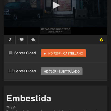
Acceso Requerido
Haz clic 3 veces en el botón para desbloquear este
Server Cload
HD 720P - CASTELLANO
reproductor
Clic 1 - Abrir primer enlace
Server Cload
HD 720P - SUBTITULADO
Clics: 0/3
El acceso expira en 1 hora
Embestida
Thrash