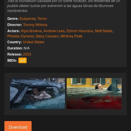
Tras la inundación causada por un fuerte huracán, los residentes de un
pueblo deben luchar por sobrevivir a las aguas llenas de tiburones
hambrientos.
Genre:
Suspense
,
Terror
Director:
Tommy Wirkola
Actors:
Alyla Browne
,
Andrew Lees
,
Djimon Hounsou
,
Matt Nable
,
Phoebe Dynevor
,
Stacy Clausen
,
Whitney Peak
Country:
United States
Duration:
N/A
Release:
2025
IMDb:
N/A
Download