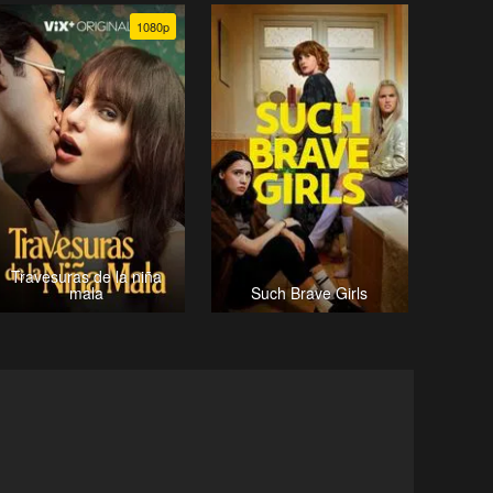
1080p
Travesuras de la niña
mala
Such Brave Girls