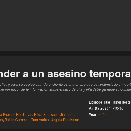
este
der a un asesino temporad
lise y para su equipo cuando el cliente es un hombre que es sentenciado a muer
ise por esconderle información sobre el caso de Lila y ella debe ganarse su conf
Episode Title:
Túnel del te
Air Date:
2014-10-30
a Pieroni
,
Eric Davis
,
Hilda Boulware
,
Jim Turner
,
Year:
2014
on
,
Robin Gammell
,
Tom Verica
,
Ungela Brockman