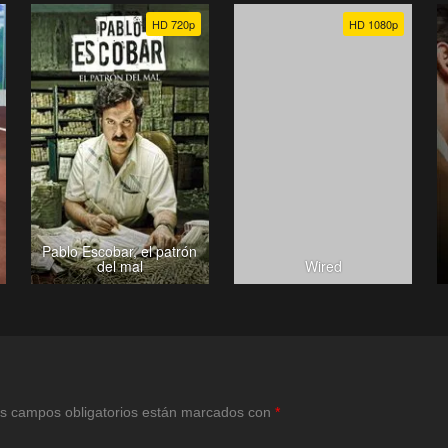
HD 720p
HD 1080p
Pablo Escobar, el patrón
del mal
Wired
s campos obligatorios están marcados con
*