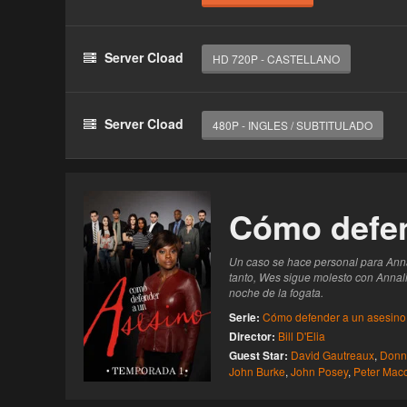
Haz clic 3 veces en el botón para desbloquear 
reproductor
Server Cload
HD 720P - CASTELLANO
Clic 1 - Abrir primer enlace
Clics: 0/3
Server Cload
480P - INGLES / SUBTITULADO
El acceso expira en 1 hora
Cómo defen
Un caso se hace personal para Anna
tanto, Wes sigue molesto con Annal
noche de la fogata.
Serie:
Cómo defender a un asesino
Director:
Bill D'Elia
Guest Star:
David Gautreaux
,
Donn
John Burke
,
John Posey
,
Peter Mac