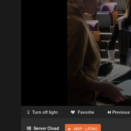
Turn off light
Favorite
Previous
Acceso Requerido
Server Cload
480P - LATINO