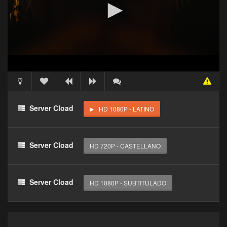
Acceso Requerido
Haz clic 3 veces en el botón para desbloquear este
Server Cload
HD 1080P - LATINO
reproductor
Clic 1 - Abrir primer enlace
Server Cload
HD 720P - CASTELLANO
Clics: 0/3
El acceso expira en 1 hora
Server Cload
HD 1080P - SUBTITULADO