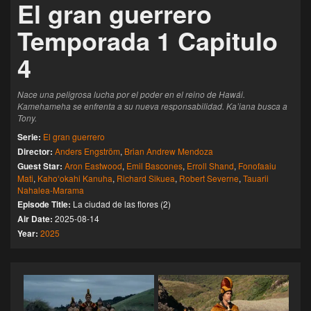
El gran guerrero
Temporada 1 Capitulo
4
Nace una peligrosa lucha por el poder en el reino de Hawái.
Kamehameha se enfrenta a su nueva responsabilidad. Ka’iana busca a
Tony.
Serie:
El gran guerrero
Director:
Anders Engström
,
Brian Andrew Mendoza
Guest Star:
Aron Eastwood
,
Emil Bascones
,
Erroll Shand
,
Fonofaaiu
Mati
,
Kahoʻokahi Kanuha
,
Richard Sikuea
,
Robert Severne
,
Tauarii
Nahalea-Marama
Episode Title:
La ciudad de las flores (2)
Air Date:
2025-08-14
Year:
2025