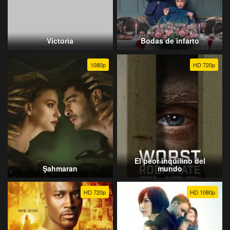
Victoria
Bodas de infarto
1080p
HD 720p
El peor inquilino del
Şahmaran
mundo
HD 720p
HD 1080p