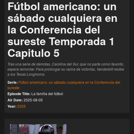
Fútbol americano: un
sábado cualquiera en
la Conferencia del
sureste Temporada 1
Capitulo 5
Tras una serie de derrotas, Carolina del Sur, que no parte como favorito,
espera remontar. Para prolongar su racha de victorias, Vanderbilt recibe
a los Texas Longhorns.
Serie:
Fútbol americano: un sábado cualquiera en la Conferencia del
sureste
Episode Title:
La familia del fútbol
Air Date:
2025-08-05
Year:
2025