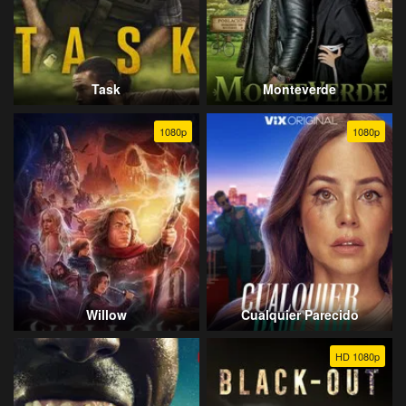
Task
Monteverde
1080p
1080p
Willow
Cualquier Parecido
HD 1080p