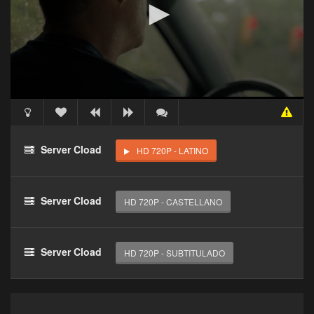
Acceso Requerido
Haz clic 3 veces en el botón para desbloquear este
Server Cload
HD 720P - LATINO
reproductor
Clic 1 - Abrir primer enlace
Server Cload
HD 720P - CASTELLANO
Clics: 0/3
El acceso expira en 1 hora
Server Cload
HD 720P - SUBTITULADO