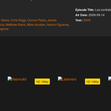
Episode Title:
Los contrat
Air Date:
2009-09-14
y Grace
,
Chris Riggi
,
Connor Paolo
,
James
Year:
2009
cia
,
Matthew Risch
,
Mike Houston
,
Nacho Figueras
,
lagrove
HD 1080p
HD 1080p