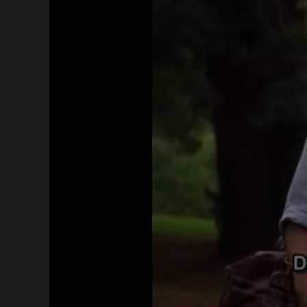
Acceso Requerido
Haz clic 3 veces en el botón para desbloquear 
reproductor
Clic 1 - Abrir primer enlace
Clics: 0/3
El acceso expira en 1 hora