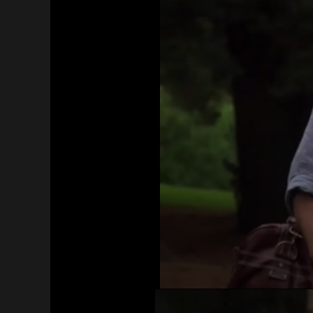
Haz clic 3 veces en el botón para desbloquear 
reproductor
Clic 1 - Abrir primer enlace
Clics: 0/3
El acceso expira en 1 hora