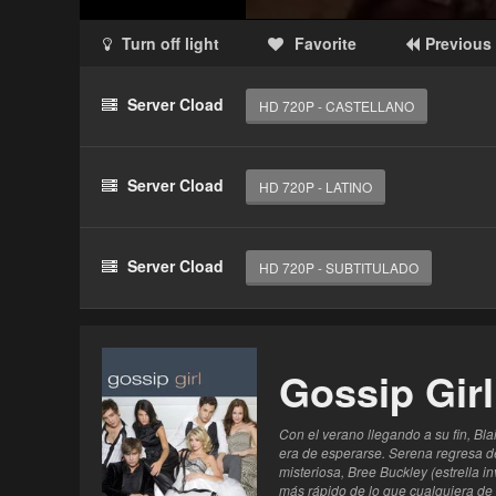
Turn off light
Favorite
Previous
Acceso Requerido
Server Cload
HD 720P - CASTELLANO
Haz clic 3 veces en el botón para desbloquear 
reproductor
Server Cload
HD 720P - LATINO
Clic 1 - Abrir primer enlace
Clics: 0/3
Server Cload
HD 720P - SUBTITULADO
El acceso expira en 1 hora
Gossip Girl
Con el verano llegando a su fin, Bl
era de esperarse. Serena regresa d
misteriosa, Bree Buckley (estrella
más rápido de lo que cualquiera de 