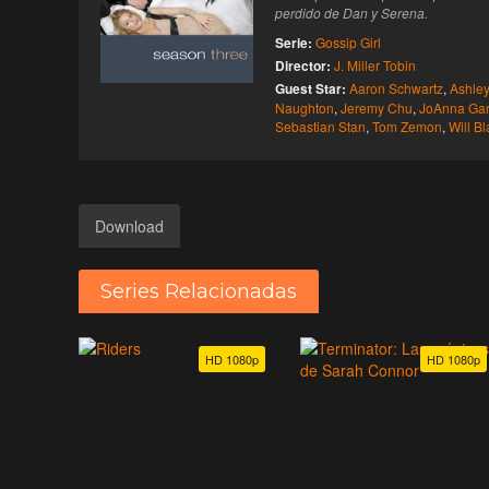
perdido de Dan y Serena.
Serie:
Gossip Girl
Director:
J. Miller Tobin
Guest Star:
Aaron Schwartz
,
Ashle
Naughton
,
Jeremy Chu
,
JoAnna Gar
Sebastian Stan
,
Tom Zemon
,
Will B
Download
Series Relacionadas
HD 1080p
HD 1080p