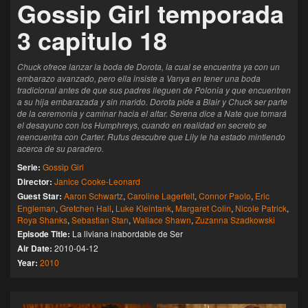
Gossip Girl temporada
3 capitulo 18
Chuck ofrece lanzar la boda de Dorota, la cual se encuentra ya con un
embarazo avanzado, pero ella insiste a Vanya en tener una boda
tradicional antes de que sus padres lleguen de Polonia y que encuentren
a su hija embarazada y sin marido. Dorota pide a Blair y Chuck ser parte
de la ceremonia y caminar hacia el altar. Serena dice a Nate que tomará
el desayuno con los Humphreys, cuando en realidad en secreto se
reencuentra con Carter. Rufus descubre que Lily le ha estado mintiendo
acerca de su paradero.
Serie:
Gossip Girl
Director:
Janice Cooke-Leonard
Guest Star:
Aaron Schwartz
,
Caroline Lagerfelt
,
Connor Paolo
,
Eric
Engleman
,
Gretchen Hall
,
Luke Kleintank
,
Margaret Colin
,
Nicole Patrick
,
Roya Shanks
,
Sebastian Stan
,
Wallace Shawn
,
Zuzanna Szadkowski
Episode Title:
La liviana inabordable de Ser
Air Date:
2010-04-12
Year:
2010