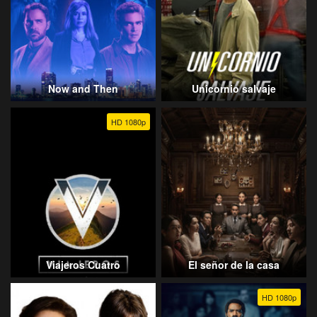
Now and Then
Unicornio salvaje
HD 1080p
Viajeros Cuatro
El señor de la casa
HD 1080p