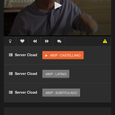
Acceso Requerido
Haz clic 3 veces en el botón para desbloquear este
Server Cload
480P - CASTELLANO
reproductor
Clic 1 - Abrir primer enlace
Server Cload
480P - LATINO
Clics: 0/3
El acceso expira en 1 hora
Server Cload
480P - SUBTITULADO