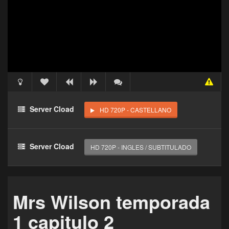
Acceso Requerido
Haz clic 3 veces en el botón para desbloquear este
Server Cload
HD 720P - CASTELLANO
reproductor
Clic 1 - Abrir primer enlace
Server Cload
HD 720P - INGLES / SUBTITULADO
Clics: 0/3
El acceso expira en 1 hora
Mrs Wilson temporada
1 capitulo 2