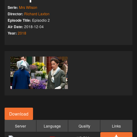
Serie:
Mrs Wilson
Director:
Richard Laxton
Episode Title:
Episodio 2
Air Date:
2018-12-04
Year:
2018
Download
Server
Language
Quality
Links