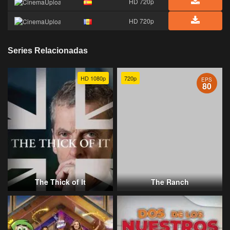
HD 720p
HD 720p
Series Relacionadas
HD 1080p
720p
EPS
80
The Thick of It
The Ranch