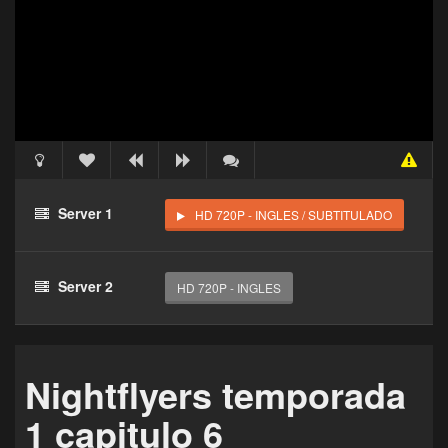
Acceso Requerido
Haz clic 3 veces en el botón para desbloquear este
Server 1
HD 720P - INGLES / SUBTITULADO
reproductor
Clic 1 - Abrir primer enlace
Server 2
HD 720P - INGLES
Clics: 0/3
El acceso expira en 1 hora
Nightflyers temporada
1 capitulo 6