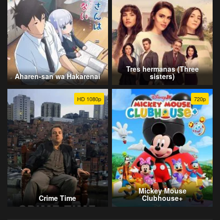
Tres hermanas (Three
Aharen-san wa Hakarenai
sisters)
HD 1080p
720p
Mickey Mouse
Crime Time
Clubhouse+