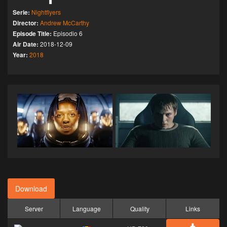
Serie:
Nightflyers
Director:
Andrew McCarthy
Episode Title:
Episodio 6
Air Date:
2018-12-09
Year:
2018
Download
Server
Language
Quality
Links