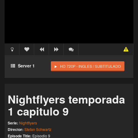
Acceso Requerido
Haz clic 3 veces en el botón para desbloquear este
Server 1
HD 720P - INGLES / SUBTITULADO
reproductor
Clic 1 - Abrir primer enlace
Nightflyers temporada
Clics: 0/3
1 capitulo 9
El acceso expira en 1 hora
Serie:
Nightflyers
Director:
Stefan Schwartz
Episode Title:
Episodio 9