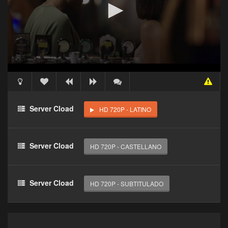
Acceso Requerido
Haz clic 3 veces en el botón para desbloquear este
Server Cload
HD 720P - LATINO
reproductor
Clic 1 - Abrir primer enlace
Server Cload
HD 720P - CASTELLANO
Clics: 0/3
El acceso expira en 1 hora
Server Cload
HD 720P - SUBTITULADO