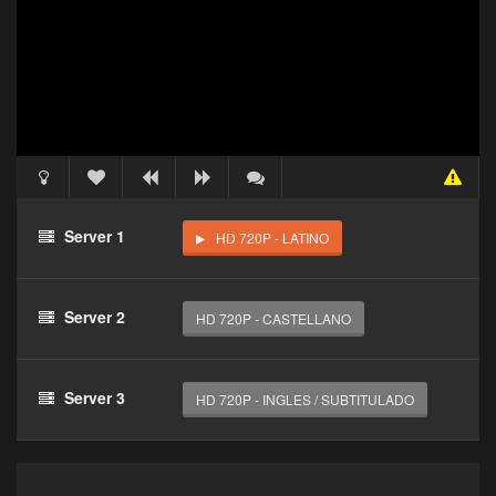
Acceso Requerido
Haz clic 3 veces en el botón para desbloquear este
Server 1
HD 720P - LATINO
reproductor
Clic 1 - Abrir primer enlace
Server 2
HD 720P - CASTELLANO
Clics: 0/3
El acceso expira en 1 hora
Server 3
HD 720P - INGLES / SUBTITULADO