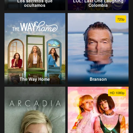
Los secretos que
LOL: Last One Laughing
ocultamos
Colombia
720p
The Way Home
Branson
HD 1080p