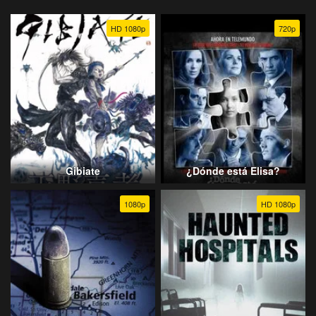
HD 1080p
720p
Gibiate
¿Dónde está Elisa?
1080p
HD 1080p