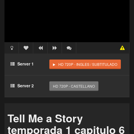
Acceso Requerido
Haz clic 3 veces en el botón para desbloquear este
Server 1
HD 720P - INGLES / SUBTITULADO
reproductor
Clic 1 - Abrir primer enlace
Server 2
HD 720P - CASTELLANO
Clics: 0/3
El acceso expira en 1 hora
Tell Me a Story
temporada 1 capitulo 6