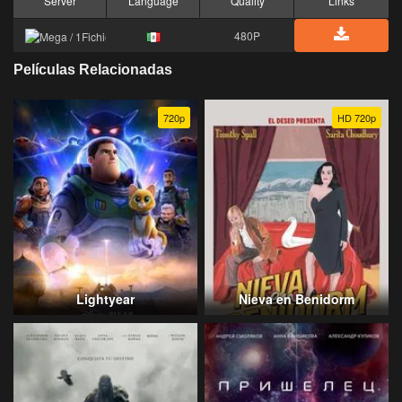
Server
Language
Quality
Links
480P
Películas Relacionadas
720p
HD 720p
Lightyear
Nieva en Benidorm