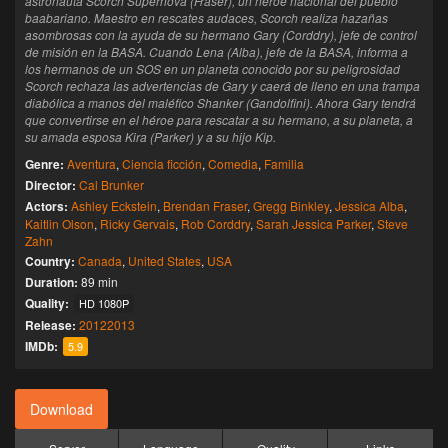
astronauta Scorch Supernova (Fraser), un héroe nacional del pueblo
baabariano. Maestro en rescates audaces, Scorch realiza hazañas
asombrosas con la ayuda de su hermano Gary (Corddry), jefe de control
de misión en la BASA. Cuando Lena (Alba), jefe de la BASA, informa a
los hermanos de un SOS en un planeta conocido por su peligrosidad
Scorch rechaza las advertencias de Gary y caerá de lleno en una trampa
diabólica a manos del maléfico Shanker (Gandolfini). Ahora Gary tendrá
que convertirse en el héroe para rescatar a su hermano, a su planeta, a
su amada esposa Kira (Parker) y a su hijo Kip.
Genre:
Aventura
,
Ciencia ficción
,
Comedia
,
Familia
Director:
Cal Brunker
Actors:
Ashley Eckstein
,
Brendan Fraser
,
Gregg Binkley
,
Jessica Alba
,
Kaitlin Olson
,
Ricky Gervais
,
Rob Corddry
,
Sarah Jessica Parker
,
Steve
Zahn
Country:
Canada
,
United States
,
USA
Duration:
89 min
Quality:
HD 1080P
Release:
2012
2013
IMDb:
5.9
Download