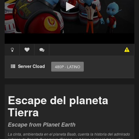
Acceso Requerido
Haz clic 3 veces en el botón para desbloquear este
Server Cload
480P - LATINO
reproductor
Clic 1 - Abrir primer enlace
Escape del planeta
Clics: 0/3
Tierra
El acceso expira en 1 hora
Escape from Planet Earth
La cinta, ambientada en el planeta Baab, cuenta la historia del admirado