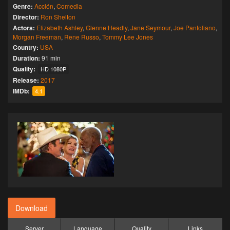
Genre:
Acción
,
Comedia
Director:
Ron Shelton
Actors:
Elizabeth Ashley
,
Glenne Headly
,
Jane Seymour
,
Joe Pantoliano
,
Morgan Freeman
,
Rene Russo
,
Tommy Lee Jones
Country:
USA
Duration:
91 min
Quality:
HD 1080P
Release:
2017
IMDb:
4.1
Download
Server
Language
Quality
Links