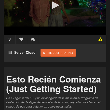
Acceso Requerido
Haz clic 3 veces en el botón para desbloquear este
Server Cload
HD 720P - LATINO
reproductor
Clic 1 - Abrir primer enlace
Esto Recién Comienza
Clics: 0/3
(Just Getting Started)
El acceso expira en 1 hora
Un ex agente del FBI y un ex abogado de la mafia en el Programa de
Protección de Testigos deben dejar de lado su pequeña rivalidad en el
campo de golf para detener un golpe de la mafia.