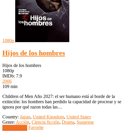
1080p
Hijos de los hombres
Hijos de los hombres
1080p
IMDb: 7.9
2006
109 min
Children of Men Año 2027: el ser humano está al borde de la
extinción: los hombres han perdido la capacidad de procrear y se
ignora por qué razon todas las…
Country:
Japan
,
United Kingdom
,
United States
Genre:
Acción
,
Ciencia ficción
,
Drama
,
Suspense
Watch Movie
Favorite