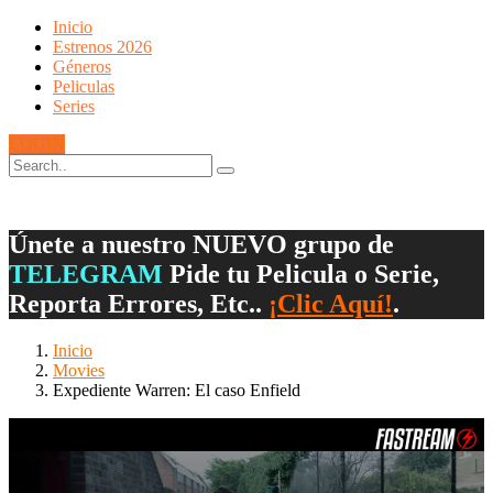
Inicio
Estrenos 2026
Géneros
Peliculas
Series
LOGIN
Únete a nuestro NUEVO grupo de
TELEGRAM
Pide tu Pelicula o Serie,
Reporta Errores, Etc..
¡Clic Aquí!
.
Inicio
Movies
Expediente Warren: El caso Enfield