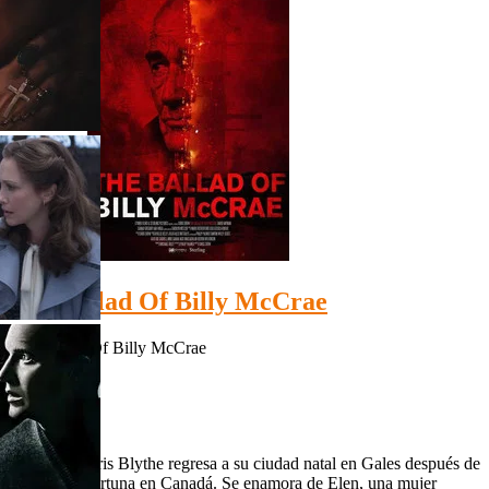
HD 1080p
The Ballad Of Billy McCrae
The Ballad Of Billy McCrae
HD 1080p
IMDb: 5.1
2021
93 min
Red Mist Chris Blythe regresa a su ciudad natal en Gales después de
perder una fortuna en Canadá. Se enamora de Elen, una mujer