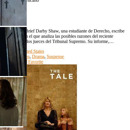
El Informe Pelícano
720p
IMDb: 6.6
1993
141 min
The Pelican Brief Darby Shaw, una estudiante de Derecho, escribe
un informe en el que analiza las posibles razones del reciente
asesinato de dos jueces del Tribunal Supremo. Su informe,…
Country:
United States
Genre:
Crimen
,
Drama
,
Suspense
Watch Movie
Favorite