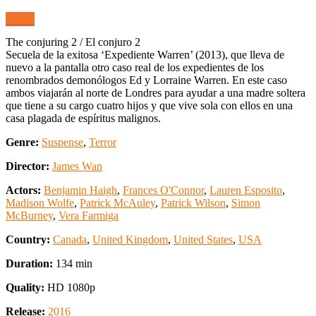
Trailer
The conjuring 2 / El conjuro 2
Secuela de la exitosa ‘Expediente Warren’ (2013), que lleva de
nuevo a la pantalla otro caso real de los expedientes de los
renombrados demonólogos Ed y Lorraine Warren. En este caso
ambos viajarán al norte de Londres para ayudar a una madre soltera
que tiene a su cargo cuatro hijos y que vive sola con ellos en una
casa plagada de espíritus malignos.
Genre:
Suspense
,
Terror
Director:
James Wan
Actors:
Benjamin Haigh
,
Frances O'Connor
,
Lauren Esposito
,
Madison Wolfe
,
Patrick McAuley
,
Patrick Wilson
,
Simon
McBurney
,
Vera Farmiga
Country:
Canada
,
United Kingdom
,
United States
,
USA
Duration:
134 min
Quality:
HD 1080p
Release:
2016