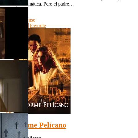
volátil y carismática. Pero el padre…
Country:
UK
Genre:
Suspense
Watch Movie
Favorite
720p
El Informe Pelícano