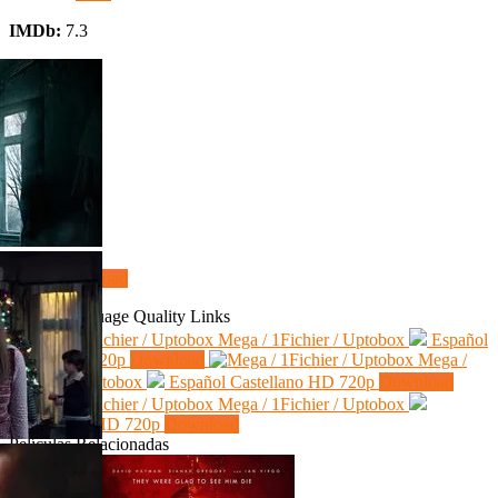
IMDb:
7.3
Download
Server
Language
Quality
Links
Mega / 1Fichier / Uptobox
Español
Latino
HD 720p
Download
Mega /
1Fichier / Uptobox
Español Castellano
HD 720p
Download
Mega / 1Fichier / Uptobox
Subtitulado
HD 720p
Download
Películas Relacionadas