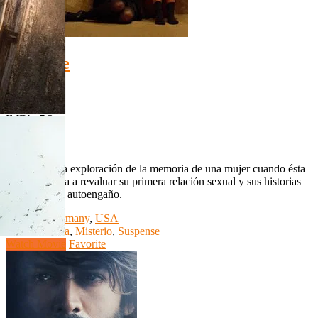
HD 1080p
The Tale
The Tale
HD 1080p
IMDb: 7.3
2018
114 min
The Tale Una exploración de la memoria de una mujer cuando ésta
se ve obligada a revaluar su primera relación sexual y sus historias
basadas en el autoengaño.
Country:
Germany
,
USA
Genre:
Drama
,
Misterio
,
Suspense
Watch Movie
Favorite