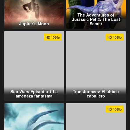
The Adventures of
Jurassic Pet 2: The Lost
Jupiter’s Moon
Secret
HD 1080p
HD 1080p
Star Wars Episodio 1 La
Transformers: El último
amenaza fantasma
caballero
HD 1080p