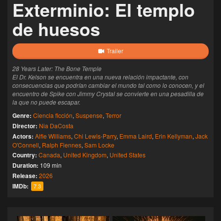
Exterminio: El templo
de huesos
Trailer
28 Years Later: The Bone Temple
El Dr. Kelson se encuentra en una nueva relación impactante, con
consecuencias que podrían cambiar el mundo tal como lo conocen, y el
encuentro de Spike con Jimmy Crystal se convierte en una pesadilla de
la que no puede escapar.
Genre:
Ciencia ficción
,
Suspense
,
Terror
Director:
Nia DaCosta
Actors:
Alfie Williams
,
Chi Lewis-Parry
,
Emma Laird
,
Erin Kellyman
,
Jack
O'Connell
,
Ralph Fiennes
,
Sam Locke
Country:
Canada
,
United Kingdom
,
United States
Duration:
109 min
Release:
2026
IMDb:
7.3