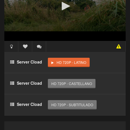
Acceso Requerido
Haz clic 3 veces en el botón para desbloquear este
Server Cload
HD 720P - LATINO
reproductor
Clic 1 - Abrir primer enlace
Server Cload
HD 720P - CASTELLANO
Clics: 0/3
El acceso expira en 1 hora
Server Cload
HD 720P - SUBTITULADO