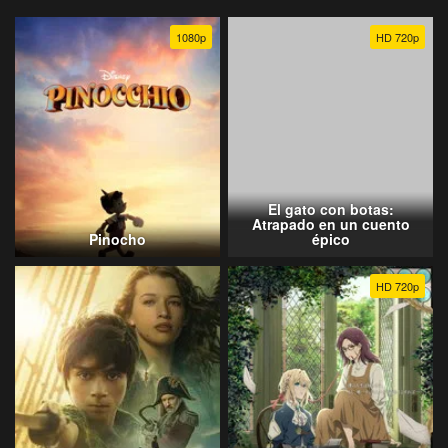
1080p
HD 720p
El gato con botas:
Atrapado en un cuento
Pinocho
épico
HD 720p