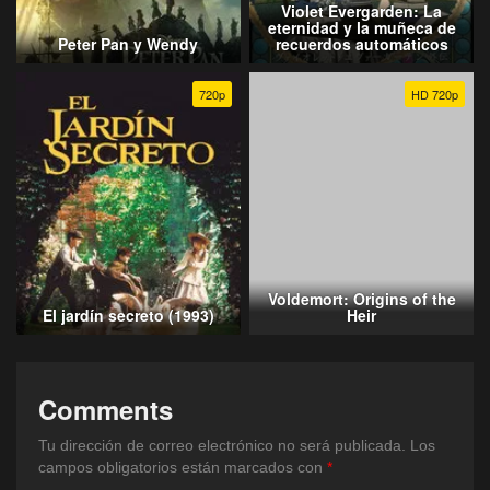
Violet Evergarden: La
eternidad y la muñeca de
Peter Pan y Wendy
recuerdos automáticos
720p
HD 720p
Voldemort: Origins of the
El jardín secreto (1993)
Heir
Comments
Tu dirección de correo electrónico no será publicada.
Los
campos obligatorios están marcados con
*