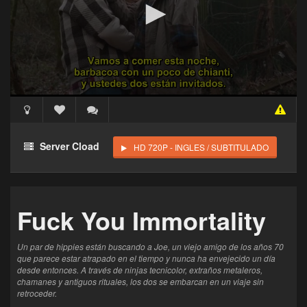
Acceso Requerido
Haz clic 3 veces en el botón para desbloquear este
Server Cload
HD 720P - INGLES / SUBTITULADO
reproductor
Clic 1 - Abrir primer enlace
Fuck You Immortality
Clics: 0/3
El acceso expira en 1 hora
Un par de hippies están buscando a Joe, un viejo amigo de los años 70
que parece estar atrapado en el tiempo y nunca ha envejecido un día
desde entonces. A través de ninjas tecnicolor, extraños metaleros,
chamanes y antiguos rituales, los dos se embarcan en un viaje sin
retroceder.