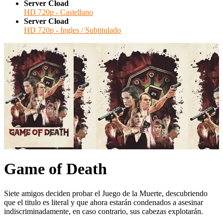
🔒 Acceso Requerido
Server Cload
HD 720p - Castellano
Haz clic 3 veces en el botón para desbloquear este
Server Cload
reproductor
HD 720p - Ingles / Subtitulado
Clic 1 - Abrir primer enlace
Clics: 0/3
⏰ El acceso expira en 1 hora
Game of Death
Siete amigos deciden probar el Juego de la Muerte, descubriendo
que el titulo es literal y que ahora estarán condenados a asesinar
indiscriminadamente, en caso contrario, sus cabezas explotarán.