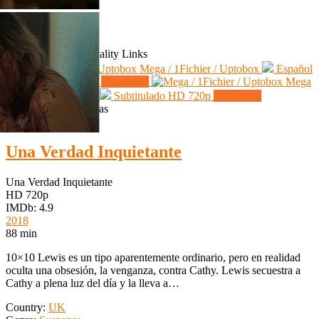
Download
Server
Language
Quality
Links
Mega / 1Fichier / Uptobox
Español
Castellano
HD 720p
Download
Mega
/ 1Fichier / Uptobox
Subtitulado
HD 720p
Download
Películas Relacionadas
HD 720p
Una Verdad Inquietante
Una Verdad Inquietante
HD 720p
IMDb: 4.9
2018
88 min
10×10 Lewis es un tipo aparentemente ordinario, pero en realidad
oculta una obsesión, la venganza, contra Cathy. Lewis secuestra a
Cathy a plena luz del día y la lleva a…
Country:
UK