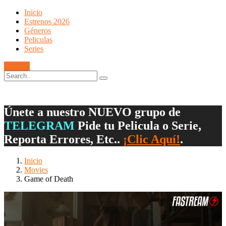
Inicio
Estrenos 2026
Géneros
Peliculas
Series
LOGIN
Únete a nuestro NUEVO grupo de
TELEGRAM
Pide tu Pelicula o Serie,
Reporta Errores, Etc..
¡Clic Aquí!
.
Inicio
Movies
Game of Death