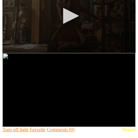
🔒 Acceso Requerido
Haz clic 3 veces en el botón para desbloquear este
reproductor
Clic 1 - Abrir primer enlace
Clics: 0/3
⏰ El acceso expira en 1 hora
Turn off light
Favorite
Comments
(
0
)
Report