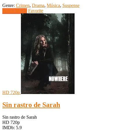
Genre:
Crimen
,
Drama
,
Música
,
Suspense
Watch Movie
Favorite
HD 720p
Sin rastro de Sarah
Sin rastro de Sarah
HD 720p
IMDb: 5.9