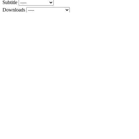
Subtitle
Downloads
Menu
Mas Vistas
Mas Favoritas
Mas Rating
Mi Cuenta
Por Año
2020