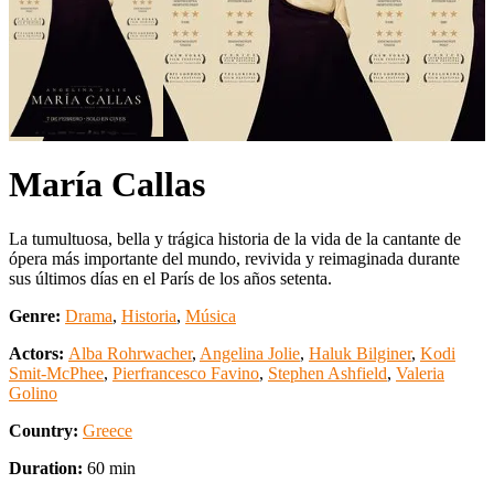
María Callas
La tumultuosa, bella y trágica historia de la vida de la cantante de
ópera más importante del mundo, revivida y reimaginada durante
sus últimos días en el París de los años setenta.
Genre:
Drama
,
Historia
,
Música
Actors:
Alba Rohrwacher
,
Angelina Jolie
,
Haluk Bilginer
,
Kodi
Smit-McPhee
,
Pierfrancesco Favino
,
Stephen Ashfield
,
Valeria
Golino
Country:
Greece
Duration:
60 min