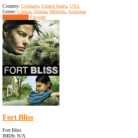
Country:
Germany
,
United States
,
USA
Genre:
Crimen
,
Drama
,
Misterio
,
Suspense
Watch Movie
Favorite
Fort Bliss
Fort Bliss
IMDb: N/A