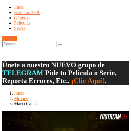
Inicio
Estrenos 2026
Géneros
Peliculas
Series
LOGIN
Únete a nuestro NUEVO grupo de
TELEGRAM
Pide tu Pelicula o Serie,
Reporta Errores, Etc..
¡Clic Aquí!
.
Inicio
Movies
María Callas