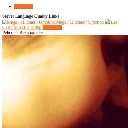
Download
Server
Language
Quality
Links
Mega / 1Fichier / Uptobox
Lat /
Cast / Sub
HD 1080p
Download
Películas Relacionadas