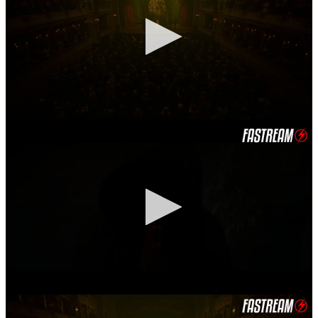
🔒 Acceso Requerido
Haz clic 3 veces en el botón para desbloquear este
reproductor
Clic 1 - Abrir primer enlace
Clics: 0/3
⏰ El acceso expira en 1 hora