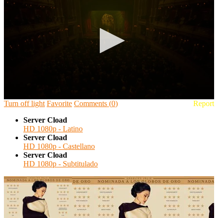
🔒 Acceso Requerido
Haz clic 3 veces en el botón para desbloquear este
reproductor
Clic 1 - Abrir primer enlace
Clics: 0/3
⏰ El acceso expira en 1 hora
Turn off light
Favorite
Comments
(
0
)
Report
🔒 Acceso Requerido
Server Cload
HD 1080p - Latino
Haz clic 3 veces en el botón para desbloquear este
Server Cload
reproductor
HD 1080p - Castellano
Server Cload
Clic 1 - Abrir primer enlace
HD 1080p - Subtitulado
Clics: 0/3
⏰ El acceso expira en 1 hora