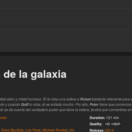
este
de la galaxia
tad alien y mitad humano. Él le roba una esfera a
bastante relevante para 
Ronan
ndo y cuando
lo roba, él se enfada mucho. Por ello,
tiene que comenzar 
Quill
Peter
 se da cuenta del verdadero poder que tiene la esfera, tendrá que convertirse en r
cción
Duration:
121 min
Quality:
HD 1080P
,
Dave Bautista
,
Lee Pace
,
Michael Rooker
,
Vin
Release:
2014