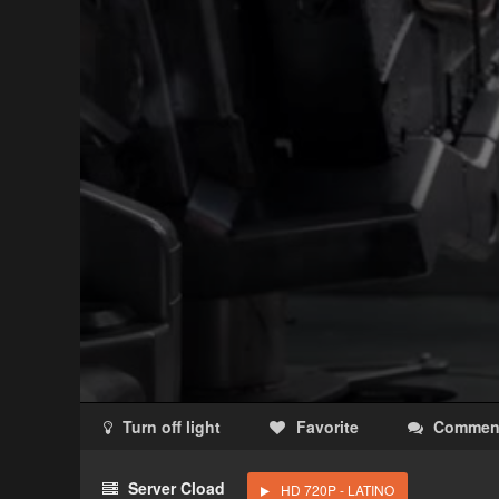
Turn off light
Favorite
Commen
Acceso Requerido
Server Cload
HD 720P - LATINO