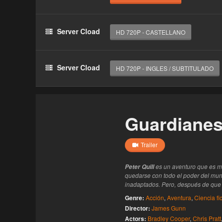
Haz clic 3 veces en el botón para desbloquear 
reproductor
Server Cload
HD 720P - CASTELLANO
Clic 1 - Abrir primer enlace
Clics: 0/3
Server Cload
HD 720P - INGLES / SUBTITULADO
El acceso expira en 1 hora
Guardianes 
Trailer
es un aventuro que es mi
Peter Quill
quedarse con todo el poder del mu
inadaptados. Pero, después de que él
Genre:
Acción
,
Aventura
,
Ciencia fi
Director:
James Gunn
Actors:
Bradley Cooper
,
Chris Pratt