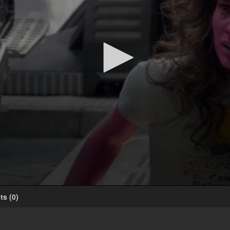
ts
(
0
)