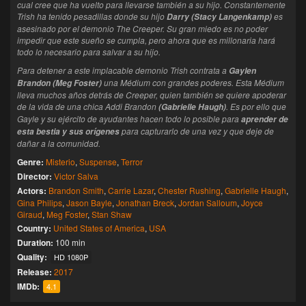
cual cree que ha vuelto para llevarse también a su hijo. Constantemente
Trish ha tenido pesadillas donde su hijo
es
Darry (Stacy Langenkamp)
asesinado por el demonio The Creeper. Su gran miedo es no poder
impedir que este sueño se cumpla, pero ahora que es millonaria hará
todo lo necesario para salvar a su hijo.
Para detener a este implacable demonio Trish contrata a
Gaylen
una Médium con grandes poderes. Esta Médium
Brandon (Meg Foster)
lleva muchos años detrás de Creeper, quien también se quiere apoderar
de la vida de una chica Addi Brandon
. Es por ello que
(Gabrielle Haugh)
Gayle y su ejército de ayudantes hacen todo lo posible para
aprender de
para capturarlo de una vez y que deje de
esta bestia y sus orígenes
dañar a la comunidad.
Genre:
Misterio
,
Suspense
,
Terror
Director:
Victor Salva
Actors:
Brandon Smith
,
Carrie Lazar
,
Chester Rushing
,
Gabrielle Haugh
,
Gina Philips
,
Jason Bayle
,
Jonathan Breck
,
Jordan Salloum
,
Joyce
Giraud
,
Meg Foster
,
Stan Shaw
Country:
United States of America
,
USA
Duration:
100 min
Quality:
HD 1080P
Release:
2017
IMDb:
4.1