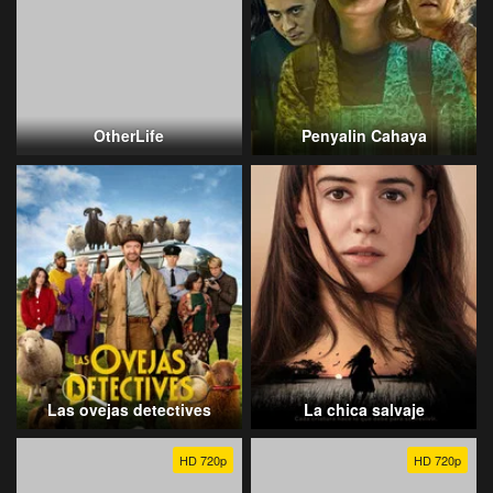
OtherLife
Penyalin Cahaya
Las ovejas detectives
La chica salvaje
HD 720p
HD 720p