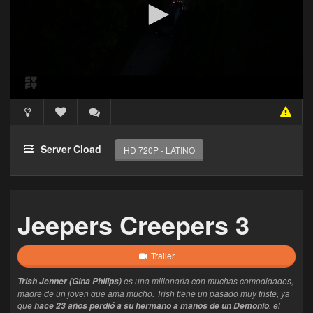
Acceso Requerido
Haz clic 3 veces en el botón para desbloquear este
Server Cload
HD 720P - LATINO
reproductor
Clic 1 - Abrir primer enlace
Jeepers Creepers 3
Clics: 0/3
El acceso expira en 1 hora
Trailer
es una millonaria con muchas comodidades,
Trish Jenner (Gina Philips)
madre de un joven que ama mucho. Trish tiene un pasado muy triste, ya
que
, el
hace 23 años perdió a su hermano a manos de un Demonio