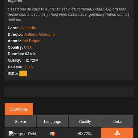
Español
Desatando su curioso e intenso estilo de comedia, Rogan explora todo,
desde criar a los niños y Papá Noel hasta hacer gomitas y hablar con los
delfines.
Genre:
Comedia
Director:
Anthony Giordano
Actors:
Joe Rogan
Country:
USA
Duration:
63 min
Quality:
HD 720P
Release:
2016
IMDb:
7.4
Download
Server
Language
Quality
Links
HD 720p