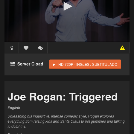
Acceso Requerido
Haz clic 3 veces en el botón para desbloquear este
Server Cload
HD 720P - INGLES / SUBTITULADO
reproductor
Clic 1 - Abrir primer enlace
Joe Rogan: Triggered
Clics: 0/3
El acceso expira en 1 hora
English
Unleashing his inquisitive, intense comedic style, Rogan explores
everything from raising kids and Santa Claus to pot gummies and talking
to dolphins.