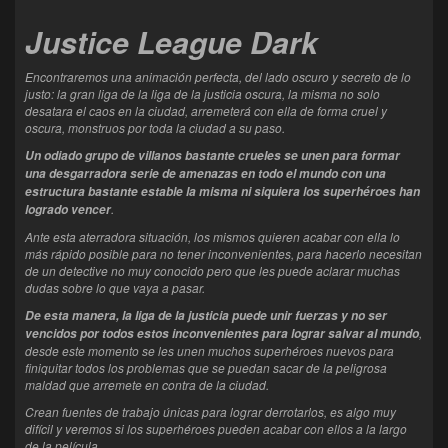
Justice League Dark
Encontraremos una animación perfecta, del lado oscuro y secreto de lo
justo: la gran liga de la liga de la justicia oscura, la misma no solo
desatara el caos en la ciudad, arremeterá con ella de forma cruel y
oscura, monstruos por toda la ciudad a su paso.
Un odiado grupo de villanos bastante crueles se unen para formar
una desgarradora serie de amenazas en todo el mundo con una
estructura bastante estable la misma ni siquiera los superhéroes han
.
logrado vencer
Ante esta aterradora situación, los mismos quieren acabar con ella lo
más rápido posible para no tener inconvenientes, para hacerlo necesitan
de un detective no muy conocido pero que les puede aclarar muchas
dudas sobre lo que vaya a pasar.
De esta manera, la liga de la justicia puede unir fuerzas y no ser
,
vencidos por todos estos inconvenientes para lograr salvar al mundo
desde este momento se les unen muchos superhéroes nuevos para
finiquitar todos los problemas que se puedan sacar de la peligrosa
maldad que arremete en contra de la ciudad.
Crean fuentes de trabajo únicas para lograr derrotarlos, es algo muy
difícil y veremos si los superhéroes pueden acabar con ellos a la largo
de la película.