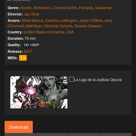
Genre:
Acción
,
Animación
,
Ciencia ficción
,
Fantasía
,
Suspense
Director:
Jay Oliva
Actors:
Alfred Molina
,
Camilla Luddington
,
Jason O'Mara
,
Jerry
O'Connell
,
Matt Ryan
,
Nicholas Turturro
,
Rosario Dawson
Country:
United States of America
,
USA
Duration:
75 min
Quality:
HD 1080P
Release:
2017
IMDb:
7.1
Download