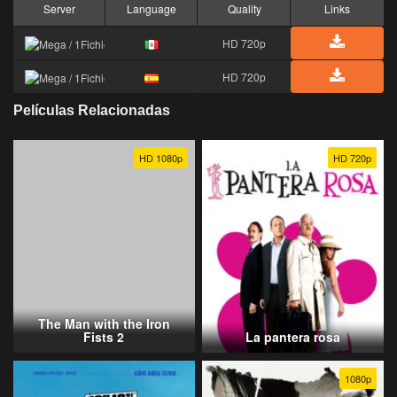
Server
Language
Quality
Links
HD 720p
HD 720p
Películas Relacionadas
HD 1080p
HD 720p
The Man with the Iron
Fists 2
La pantera rosa
1080p