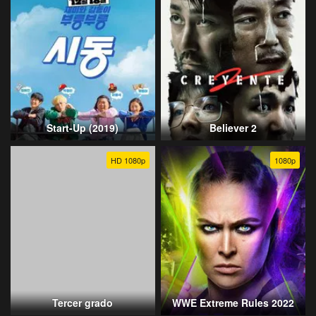
Start-Up (2019)
Believer 2
HD 1080p
1080p
Tercer grado
WWE Extreme Rules 2022