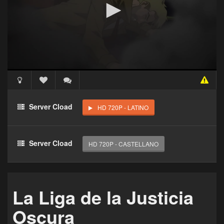
Acceso Requerido
Haz clic 3 veces en el botón para desbloquear este
Server Cload
HD 720P - LATINO
reproductor
Clic 1 - Abrir primer enlace
Server Cload
HD 720P - CASTELLANO
Clics: 0/3
El acceso expira en 1 hora
La Liga de la Justicia
Oscura