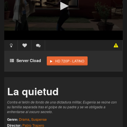
Acceso Requerido
Haz clic 3 veces en el botón para desbloquear este
Server Cload
HD 720P - LATINO
reproductor
Clic 1 - Abrir primer enlace
La quietud
Clics: 0/3
El acceso expira en 1 hora
Contra el telón de fondo de una dictadura militar, Eugenia se reúne con
su familia separada tras el golpe de su padre y se ve obligada a
enfrentarse al oscuro secreto.
Genre:
Drama
,
Suspense
Director:
Pablo Trapero