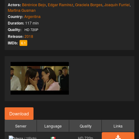
Actors:
Bérénice Bejo
,
Edgar Ramírez
,
Graciela Borges
,
Joaquín Furriel
,
Martina Gusman
Country:
Argentina
Duration:
117 min
Quality:
HD 720P
Release:
2018
IMDb:
6.1
Download
Server
Language
Quality
Links
HD 720p