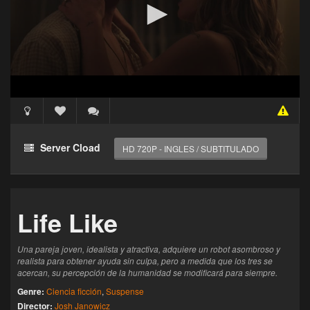
Acceso Requerido
Haz clic 3 veces en el botón para desbloquear este
Server Cload
HD 720P - INGLES / SUBTITULADO
reproductor
Clic 1 - Abrir primer enlace
Life Like
Clics: 0/3
El acceso expira en 1 hora
Una pareja joven, idealista y atractiva, adquiere un robot asombroso y
realista para obtener ayuda sin culpa, pero a medida que los tres se
acercan, su percepción de la humanidad se modificará para siempre.
Genre:
Ciencia ficción
,
Suspense
Director:
Josh Janowicz