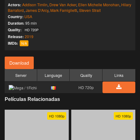
Actors:
Addison Timlin
,
Drew Van Acker
,
Ellen Michelle Monohan
,
Hilary
Barraford
,
James D'Arcy
,
Mark Famiglietti
,
Steven Strait
Country:
USA
Duration:
95 min
Quality:
HD 720P
Release:
2019
IMDb:
N/A
Download
Server
Language
Quality
Links
HD 720p
Películas Relacionadas
HD 1080p
HD 1080p