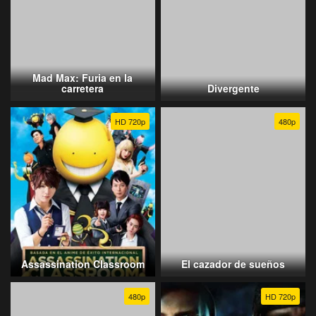
Mad Max: Furia en la
carretera
Divergente
HD 720p
480p
Assassination Classroom
El cazador de sueños
480p
HD 720p