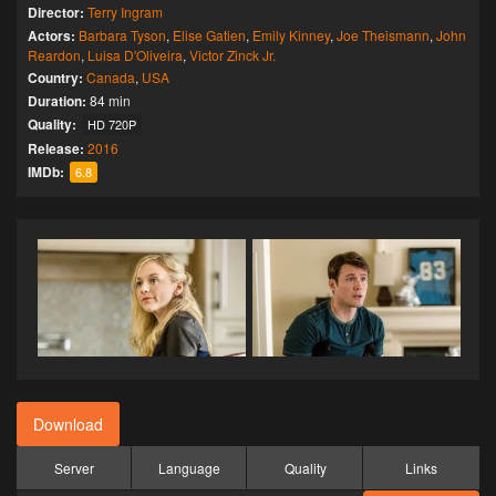
Director:
Terry Ingram
Actors:
Barbara Tyson
,
Elise Gatien
,
Emily Kinney
,
Joe Theismann
,
John
Reardon
,
Luisa D'Oliveira
,
Victor Zinck Jr.
Country:
Canada
,
USA
Duration:
84 min
Quality:
HD 720P
Release:
2016
IMDb:
6.8
Download
Server
Language
Quality
Links