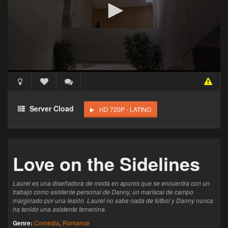
Acceso Requerido
Haz clic 3 veces en el botón para desbloquear este
Server Cload
HD 720P - LATINO
reproductor
Clic 1 - Abrir primer enlace
Love on the Sidelines
Clics: 0/3
El acceso expira en 1 hora
Laurel es una diseñadora de moda en apuros que se encuentra con un
trabajo como asistente personal de Danny, un mariscal de campo
marginado por una lesión. Laurel no sabe nada de fútbol y Danny nunca
ha tenido una asistente femenina.
Genre:
Comedia
,
Romance