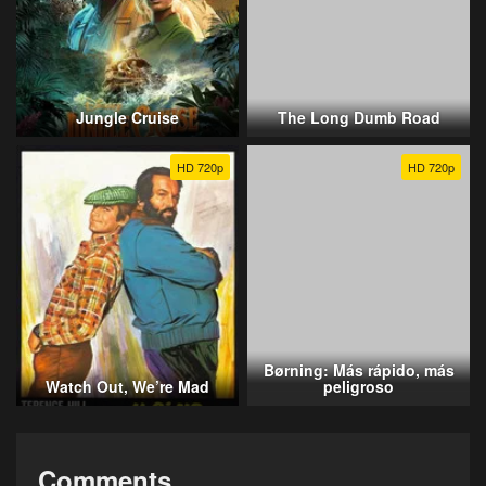
Jungle Cruise
The Long Dumb Road
HD 720p
HD 720p
Børning: Más rápido, más
Watch Out, We’re Mad
peligroso
Comments